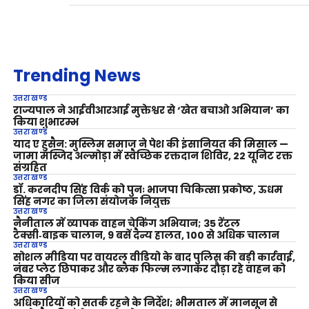
Trending News
उत्तराखण्ड
राज्यपाल ने आईवीआरआई मुक्तेश्वर से ‘खेत बचाओ अभियान’ का
किया शुभारम्भ
उत्तराखण्ड
याद ए हुसैन: मुस्लिम समाज ने पेश की इंसानियत की मिसाल —
जामा मस्जिद अल्मोड़ा में स्वैच्छिक रक्तदान शिविर, 22 यूनिट रक्त
संग्रहित
उत्तराखण्ड
डॉ. करनदीप सिंह विर्क को पुनः भाजपा चिकित्सा प्रकोष्ठ, ऊधम
सिंह नगर का जिला संयोजक नियुक्त
उत्तराखण्ड
नैनीताल में व्यापक वाहन चेकिंग अभियान; 35 रेंटल
टैक्सी‑बाइक चालान, 9 बसें दैन्य हालत, 100 से अधिक चालान
उत्तराखण्ड
सोशल मीडिया पर वायरल वीडियो के बाद पुलिस की बड़ी कार्रवाई,
नंबर प्लेट छिपाकर और ब्लैक फिल्म लगाकर दौड़ा रहे वाहन को
किया सीज
उत्तराखण्ड
अधिकारियों को सतर्क रहने के निर्देश; भीमताल में मानसून से