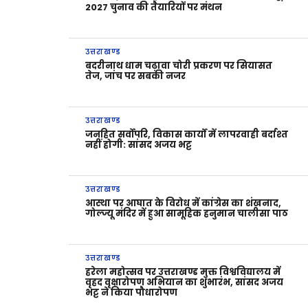
2027 चुनाव की तैयारियों पर मंथन
उत्तराखण्ड
बदरीनाथ धाम चढ़ावा चोरी प्रकरण पर सियासत
तेज, जांच पर सबकी नजर
उत्तराखण्ड
जनहित सर्वोपरि, विकास कार्यों में लापरवाही बर्दाश्त
नहीं होगी: सांसद अजय भट्ट
उत्तराखण्ड
आस्था पर आघात के विरोध में कांग्रेस का शंखनाद,
गोल्ज्यू मंदिर में हुआ सामूहिक हनुमान चालीसा पाठ
उत्तराखण्ड
हरेला महोत्सव पर उत्तराखण्ड मुक्त विश्वविद्यालय में
वृहद वृक्षारोपण अभियान का शुभारंभ, सांसद अजय
भट्ट ने किया पौधारोपण