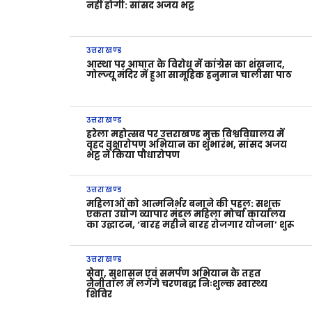
नहीं होगी: सांसद अजय भट्ट
उत्तराखण्ड
आस्था पर आघात के विरोध में कांग्रेस का शंखनाद,
गोल्ज्यू मंदिर में हुआ सामूहिक हनुमान चालीसा पाठ
उत्तराखण्ड
हरेला महोत्सव पर उत्तराखण्ड मुक्त विश्वविद्यालय में
वृहद वृक्षारोपण अभियान का शुभारंभ, सांसद अजय
भट्ट ने किया पौधारोपण
उत्तराखण्ड
महिलाओं को आत्मनिर्भर बनाने की पहल: सशक्त
एकता उद्योग व्यापार मंडल महिला मोर्चा कार्यालय
का उद्घाटन, ‘बारह महीने बारह रोजगार योजना’ शुरू
उत्तराखण्ड
सेवा, सुशासन एवं समर्पण अभियान के तहत
नैनीताल में लगेंगे चरणबद्ध निःशुल्क स्वास्थ्य
शिविर