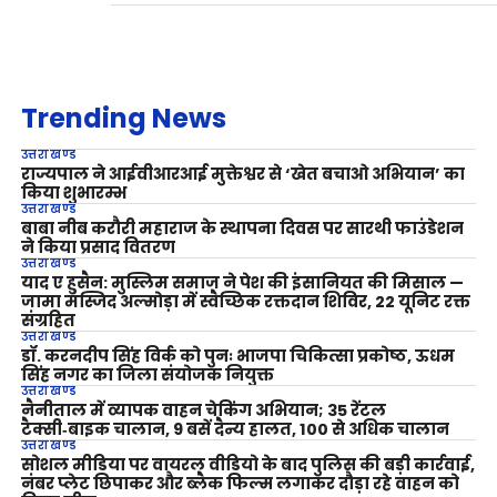
Trending News
उत्तराखण्ड
राज्यपाल ने आईवीआरआई मुक्तेश्वर से ‘खेत बचाओ अभियान’ का
किया शुभारम्भ
उत्तराखण्ड
बाबा नीब करौरी महाराज के स्थापना दिवस पर सारथी फाउंडेशन
ने किया प्रसाद वितरण
उत्तराखण्ड
याद ए हुसैन: मुस्लिम समाज ने पेश की इंसानियत की मिसाल —
जामा मस्जिद अल्मोड़ा में स्वैच्छिक रक्तदान शिविर, 22 यूनिट रक्त
संग्रहित
उत्तराखण्ड
डॉ. करनदीप सिंह विर्क को पुनः भाजपा चिकित्सा प्रकोष्ठ, ऊधम
सिंह नगर का जिला संयोजक नियुक्त
उत्तराखण्ड
नैनीताल में व्यापक वाहन चेकिंग अभियान; 35 रेंटल
टैक्सी‑बाइक चालान, 9 बसें दैन्य हालत, 100 से अधिक चालान
उत्तराखण्ड
सोशल मीडिया पर वायरल वीडियो के बाद पुलिस की बड़ी कार्रवाई,
नंबर प्लेट छिपाकर और ब्लैक फिल्म लगाकर दौड़ा रहे वाहन को