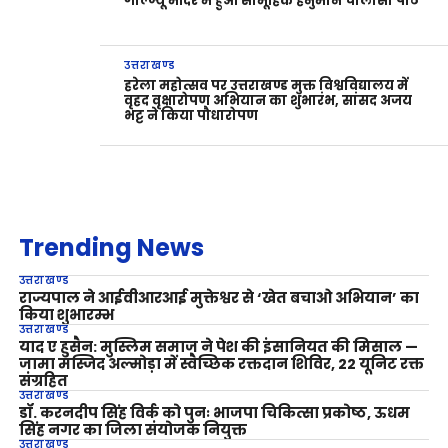
गोल्ज्यू मंदिर में हुआ सामूहिक हनुमान चालीसा पाठ
उत्तराखण्ड
हरेला महोत्सव पर उत्तराखण्ड मुक्त विश्वविद्यालय में
वृहद वृक्षारोपण अभियान का शुभारंभ, सांसद अजय
भट्ट ने किया पौधारोपण
Trending News
उत्तराखण्ड
राज्यपाल ने आईवीआरआई मुक्तेश्वर से ‘खेत बचाओ अभियान’ का
किया शुभारम्भ
उत्तराखण्ड
याद ए हुसैन: मुस्लिम समाज ने पेश की इंसानियत की मिसाल —
जामा मस्जिद अल्मोड़ा में स्वैच्छिक रक्तदान शिविर, 22 यूनिट रक्त
संग्रहित
उत्तराखण्ड
डॉ. करनदीप सिंह विर्क को पुनः भाजपा चिकित्सा प्रकोष्ठ, ऊधम
सिंह नगर का जिला संयोजक नियुक्त
उत्तराखण्ड