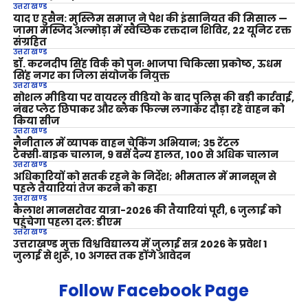
उत्तराखण्ड
याद ए हुसैन: मुस्लिम समाज ने पेश की इंसानियत की मिसाल —
जामा मस्जिद अल्मोड़ा में स्वैच्छिक रक्तदान शिविर, 22 यूनिट रक्त
संग्रहित
उत्तराखण्ड
डॉ. करनदीप सिंह विर्क को पुनः भाजपा चिकित्सा प्रकोष्ठ, ऊधम
सिंह नगर का जिला संयोजक नियुक्त
उत्तराखण्ड
सोशल मीडिया पर वायरल वीडियो के बाद पुलिस की बड़ी कार्रवाई,
नंबर प्लेट छिपाकर और ब्लैक फिल्म लगाकर दौड़ा रहे वाहन को
किया सीज
उत्तराखण्ड
नैनीताल में व्यापक वाहन चेकिंग अभियान; 35 रेंटल
टैक्सी‑बाइक चालान, 9 बसें दैन्य हालत, 100 से अधिक चालान
उत्तराखण्ड
अधिकारियों को सतर्क रहने के निर्देश; भीमताल में मानसून से
पहले तैयारियां तेज करने को कहा
उत्तराखण्ड
कैलाश मानसरोवर यात्रा-2026 की तैयारियां पूरी, 6 जुलाई को
पहुंचेगा पहला दल: डीएम
उत्तराखण्ड
उत्तराखण्ड मुक्त विश्वविद्यालय में जुलाई सत्र 2026 के प्रवेश 1
जुलाई से शुरू, 10 अगस्त तक होंगे आवेदन
Follow Facebook Page