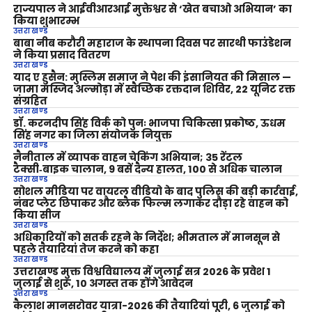
राज्यपाल ने आईवीआरआई मुक्तेश्वर से ‘खेत बचाओ अभियान’ का
किया शुभारम्भ
उत्तराखण्ड
बाबा नीब करौरी महाराज के स्थापना दिवस पर सारथी फाउंडेशन
ने किया प्रसाद वितरण
उत्तराखण्ड
याद ए हुसैन: मुस्लिम समाज ने पेश की इंसानियत की मिसाल —
जामा मस्जिद अल्मोड़ा में स्वैच्छिक रक्तदान शिविर, 22 यूनिट रक्त
संग्रहित
उत्तराखण्ड
डॉ. करनदीप सिंह विर्क को पुनः भाजपा चिकित्सा प्रकोष्ठ, ऊधम
सिंह नगर का जिला संयोजक नियुक्त
उत्तराखण्ड
नैनीताल में व्यापक वाहन चेकिंग अभियान; 35 रेंटल
टैक्सी‑बाइक चालान, 9 बसें दैन्य हालत, 100 से अधिक चालान
उत्तराखण्ड
सोशल मीडिया पर वायरल वीडियो के बाद पुलिस की बड़ी कार्रवाई,
नंबर प्लेट छिपाकर और ब्लैक फिल्म लगाकर दौड़ा रहे वाहन को
किया सीज
उत्तराखण्ड
अधिकारियों को सतर्क रहने के निर्देश; भीमताल में मानसून से
पहले तैयारियां तेज करने को कहा
उत्तराखण्ड
उत्तराखण्ड मुक्त विश्वविद्यालय में जुलाई सत्र 2026 के प्रवेश 1
जुलाई से शुरू, 10 अगस्त तक होंगे आवेदन
उत्तराखण्ड
कैलाश मानसरोवर यात्रा-2026 की तैयारियां पूरी, 6 जुलाई को