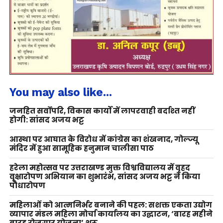
You may also like...
जनहित सर्वोपरि, विकास कार्यों में लापरवाही बर्दाश्त नहीं
होगी: सांसद अजय भट्ट
आस्था पर आघात के विरोध में कांग्रेस का शंखनाद, गोल्ज्यू
मंदिर में हुआ सामूहिक हनुमान चालीसा पाठ
हरेला महोत्सव पर उत्तराखण्ड मुक्त विश्वविद्यालय में वृहद
वृक्षारोपण अभियान का शुभारंभ, सांसद अजय भट्ट ने किया
पौधारोपण
महिलाओं को आत्मनिर्भर बनाने की पहल: सशक्त एकता उद्योग
व्यापार मंडल महिला मोर्चा कार्यालय का उद्घाटन, ‘बारह महीने
बारह रोजगार योजना’ शुरू