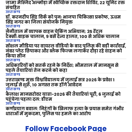
जामा मस्जिद अल्मोड़ा में स्वैच्छिक रक्तदान शिविर, 22 यूनिट रक्त
संग्रहित
उत्तराखण्ड
डॉ. करनदीप सिंह विर्क को पुनः भाजपा चिकित्सा प्रकोष्ठ, ऊधम
सिंह नगर का जिला संयोजक नियुक्त
उत्तराखण्ड
नैनीताल में व्यापक वाहन चेकिंग अभियान; 35 रेंटल
टैक्सी‑बाइक चालान, 9 बसें दैन्य हालत, 100 से अधिक चालान
उत्तराखण्ड
सोशल मीडिया पर वायरल वीडियो के बाद पुलिस की बड़ी कार्रवाई,
नंबर प्लेट छिपाकर और ब्लैक फिल्म लगाकर दौड़ा रहे वाहन को
किया सीज
उत्तराखण्ड
अधिकारियों को सतर्क रहने के निर्देश; भीमताल में मानसून से
पहले तैयारियां तेज करने को कहा
उत्तराखण्ड
उत्तराखण्ड मुक्त विश्वविद्यालय में जुलाई सत्र 2026 के प्रवेश 1
जुलाई से शुरू, 10 अगस्त तक होंगे आवेदन
उत्तराखण्ड
कैलाश मानसरोवर यात्रा-2026 की तैयारियां पूरी, 6 जुलाई को
पहुंचेगा पहला दल: डीएम
उत्तराखण्ड
कर्णप्रयाग बवाल: निहंगों के खिलाफ हत्या के प्रयास समेत गंभीर
धाराओं में मुकदमा, पुलिस पर हमले का आरोप
Follow Facebook Page