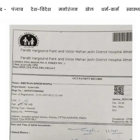
्ड
पंजाब
देश-विदेश
मनोरंजन
खेल
धर्म-कर्म
स्वास्थ्
िक
जन मुद्दे