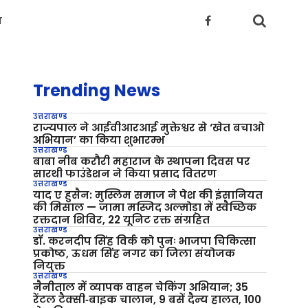
य
Trending News
उत्तराखण्ड
राज्यपाल ने आईवीआरआई मुक्तेश्वर से ‘खेत बचाओ
अभियान’ का किया शुभारम्भ
उत्तराखण्ड
बाबा नीब करौरी महाराज के स्थापना दिवस पर
सारथी फाउंडेशन ने किया प्रसाद वितरण
उत्तराखण्ड
याद ए हुसैन: मुस्लिम समाज ने पेश की इंसानियत
की मिसाल — जामा मस्जिद अल्मोड़ा में स्वैच्छिक
रक्तदान शिविर, 22 यूनिट रक्त संग्रहित
उत्तराखण्ड
डॉ. करनदीप सिंह विर्क को पुनः भाजपा चिकित्सा
प्रकोष्ठ, ऊधम सिंह नगर का जिला संयोजक
नियुक्त
उत्तराखण्ड
नैनीताल में व्यापक वाहन चेकिंग अभियान; 35
रेंटल टैक्सी‑बाइक चालान, 9 बसें दैन्य हालत, 100