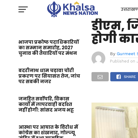
उत्तराखण्ड
स्वच्छता
उत्तराखण
डीएम, जि
प्रशासन
होगी कार
भाजपा प्रकोष्ठ पदाधिकारियों
का सम्मान समारोह, 2027
चुनाव की तैयारियों पर मंथन
By
Gurmeet 
Published on
बदरीनाथ धाम चढ़ावा चोरी
प्रकरण पर सियासत तेज, जांच
SHARE
पर सबकी नजर
जनहित सर्वोपरि, विकास
कार्यों में लापरवाही बर्दाश्त
नहीं होगी: सांसद अजय भट्ट
आस्था पर आघात के विरोध में
कांग्रेस का शंखनाद, गोल्ज्यू