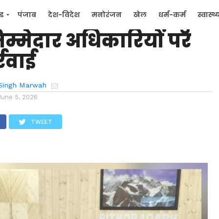
 में लापरवाही पर सख्त हुए
्ड
पंजाब
देश-विदेश
मनोरंजन
खेल
धर्म-कर्म
स्वास्थ्
म्मेदार अधिकारियों पर
िक
जन मुद्दे
्रवाई
Singh Marwah
June 5, 2026
TWEET