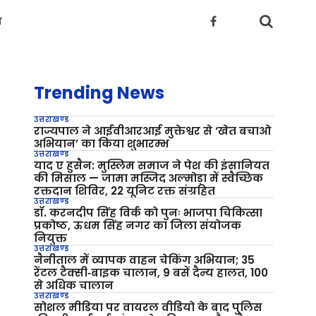
य
Trending News
उत्तराखण्ड
राज्यपाल ने आईवीआरआई मुक्तेश्वर से ‘खेत बचाओ
अभियान’ का किया शुभारम्भ
उत्तराखण्ड
याद ए हुसैन: मुस्लिम समाज ने पेश की इंसानियत
की मिसाल — जामा मस्जिद अल्मोड़ा में स्वैच्छिक
रक्तदान शिविर, 22 यूनिट रक्त संग्रहित
उत्तराखण्ड
डॉ. करनदीप सिंह विर्क को पुनः भाजपा चिकित्सा
प्रकोष्ठ, ऊधम सिंह नगर का जिला संयोजक
नियुक्त
उत्तराखण्ड
नैनीताल में व्यापक वाहन चेकिंग अभियान; 35
रेंटल टैक्सी‑बाइक चालान, 9 बसें दैन्य हालत, 100
से अधिक चालान
उत्तराखण्ड
सोशल मीडिया पर वायरल वीडियो के बाद पुलिस