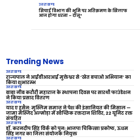
उत्तराखण्ड
सिचाई विभाग की भूमि पर अतिक्रमण के खिलाफ
आज होगा धरना – दानू*
Trending News
उत्तराखण्ड
राज्यपाल ने आईवीआरआई मुक्तेश्वर से ‘खेत बचाओ अभियान’ का
किया शुभारम्भ
उत्तराखण्ड
बाबा नीब करौरी महाराज के स्थापना दिवस पर सारथी फाउंडेशन
ने किया प्रसाद वितरण
उत्तराखण्ड
याद ए हुसैन: मुस्लिम समाज ने पेश की इंसानियत की मिसाल —
जामा मस्जिद अल्मोड़ा में स्वैच्छिक रक्तदान शिविर, 22 यूनिट रक्त
संग्रहित
उत्तराखण्ड
डॉ. करनदीप सिंह विर्क को पुनः भाजपा चिकित्सा प्रकोष्ठ, ऊधम
सिंह नगर का जिला संयोजक नियुक्त
उत्तराखण्ड