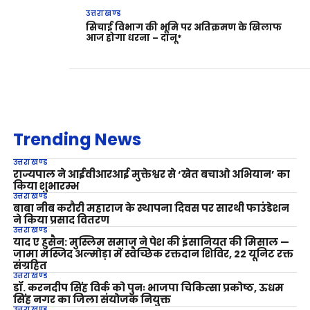
उत्तराखण्ड
सिचाई विभाग की भूमि पर अतिक्रमण के खिलाफ
आज होगा धरना – दानू*
Trending News
उत्तराखण्ड
राज्यपाल ने आईवीआरआई मुक्तेश्वर से ‘खेत बचाओ अभियान’ का
किया शुभारम्भ
उत्तराखण्ड
बाबा नीब करौरी महाराज के स्थापना दिवस पर सारथी फाउंडेशन
ने किया प्रसाद वितरण
उत्तराखण्ड
याद ए हुसैन: मुस्लिम समाज ने पेश की इंसानियत की मिसाल —
जामा मस्जिद अल्मोड़ा में स्वैच्छिक रक्तदान शिविर, 22 यूनिट रक्त
संग्रहित
उत्तराखण्ड
डॉ. करनदीप सिंह विर्क को पुनः भाजपा चिकित्सा प्रकोष्ठ, ऊधम
सिंह नगर का जिला संयोजक नियुक्त
उत्तराखण्ड