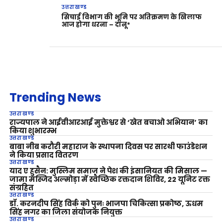
उत्तराखण्ड
सिचाई विभाग की भूमि पर अतिक्रमण के खिलाफ
आज होगा धरना – दानू*
Trending News
उत्तराखण्ड
राज्यपाल ने आईवीआरआई मुक्तेश्वर से ‘खेत बचाओ अभियान’ का
किया शुभारम्भ
उत्तराखण्ड
बाबा नीब करौरी महाराज के स्थापना दिवस पर सारथी फाउंडेशन
ने किया प्रसाद वितरण
उत्तराखण्ड
याद ए हुसैन: मुस्लिम समाज ने पेश की इंसानियत की मिसाल —
जामा मस्जिद अल्मोड़ा में स्वैच्छिक रक्तदान शिविर, 22 यूनिट रक्त
संग्रहित
उत्तराखण्ड
डॉ. करनदीप सिंह विर्क को पुनः भाजपा चिकित्सा प्रकोष्ठ, ऊधम
सिंह नगर का जिला संयोजक नियुक्त
उत्तराखण्ड