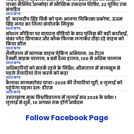
जामा मस्जिद अल्मोड़ा में स्वैच्छिक रक्तदान शिविर, 22 यूनिट रक्त
संग्रहित
उत्तराखण्ड
डॉ. करनदीप सिंह विर्क को पुनः भाजपा चिकित्सा प्रकोष्ठ, ऊधम
सिंह नगर का जिला संयोजक नियुक्त
उत्तराखण्ड
सोशल मीडिया पर वायरल वीडियो के बाद पुलिस की बड़ी कार्रवाई,
नंबर प्लेट छिपाकर और ब्लैक फिल्म लगाकर दौड़ा रहे वाहन को
किया सीज
उत्तराखण्ड
नैनीताल में व्यापक वाहन चेकिंग अभियान; 35 रेंटल
टैक्सी‑बाइक चालान, 9 बसें दैन्य हालत, 100 से अधिक चालान
उत्तराखण्ड
अधिकारियों को सतर्क रहने के निर्देश; भीमताल में मानसून से
पहले तैयारियां तेज करने को कहा
उत्तराखण्ड
कैलाश मानसरोवर यात्रा-2026 की तैयारियां पूरी, 6 जुलाई को
पहुंचेगा पहला दल: डीएम
उत्तराखण्ड
उत्तराखण्ड मुक्त विश्वविद्यालय में जुलाई सत्र 2026 के प्रवेश 1
जुलाई से शुरू, 10 अगस्त तक होंगे आवेदन
Follow Facebook Page