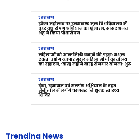
उत्तराखण्ड
हरेला महोत्सव पर उत्तराखण्ड मुक्त विश्वविद्यालय में
वृहद वृक्षारोपण अभियान का शुभारंभ, सांसद अजय
भट्ट ने किया पौधारोपण
उत्तराखण्ड
महिलाओं को आत्मनिर्भर बनाने की पहल: सशक्त
एकता उद्योग व्यापार मंडल महिला मोर्चा कार्यालय
का उद्घाटन, ‘बारह महीने बारह रोजगार योजना’ शुरू
उत्तराखण्ड
सेवा, सुशासन एवं समर्पण अभियान के तहत
नैनीताल में लगेंगे चरणबद्ध निःशुल्क स्वास्थ्य
शिविर
Trending News