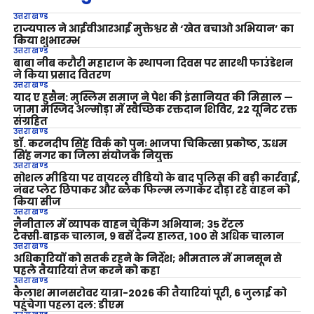
उत्तराखण्ड
राज्यपाल ने आईवीआरआई मुक्तेश्वर से ‘खेत बचाओ अभियान’ का
किया शुभारम्भ
उत्तराखण्ड
बाबा नीब करौरी महाराज के स्थापना दिवस पर सारथी फाउंडेशन
ने किया प्रसाद वितरण
उत्तराखण्ड
याद ए हुसैन: मुस्लिम समाज ने पेश की इंसानियत की मिसाल —
जामा मस्जिद अल्मोड़ा में स्वैच्छिक रक्तदान शिविर, 22 यूनिट रक्त
संग्रहित
उत्तराखण्ड
डॉ. करनदीप सिंह विर्क को पुनः भाजपा चिकित्सा प्रकोष्ठ, ऊधम
सिंह नगर का जिला संयोजक नियुक्त
उत्तराखण्ड
सोशल मीडिया पर वायरल वीडियो के बाद पुलिस की बड़ी कार्रवाई,
नंबर प्लेट छिपाकर और ब्लैक फिल्म लगाकर दौड़ा रहे वाहन को
किया सीज
उत्तराखण्ड
नैनीताल में व्यापक वाहन चेकिंग अभियान; 35 रेंटल
टैक्सी‑बाइक चालान, 9 बसें दैन्य हालत, 100 से अधिक चालान
उत्तराखण्ड
अधिकारियों को सतर्क रहने के निर्देश; भीमताल में मानसून से
पहले तैयारियां तेज करने को कहा
उत्तराखण्ड
कैलाश मानसरोवर यात्रा-2026 की तैयारियां पूरी, 6 जुलाई को
पहुंचेगा पहला दल: डीएम