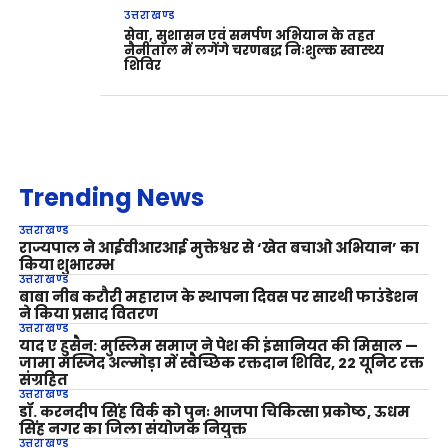
उत्तराखण्ड
सेवा, सुशासन एवं समर्पण अभियान के तहत
नैनीताल में लगेंगे चरणबद्ध निःशुल्क स्वास्थ्य
शिविर
Trending News
उत्तराखण्ड
राज्यपाल ने आईवीआरआई मुक्तेश्वर से ‘खेत बचाओ अभियान’ का
किया शुभारम्भ
उत्तराखण्ड
बाबा नीब करौरी महाराज के स्थापना दिवस पर सारथी फाउंडेशन
ने किया प्रसाद वितरण
उत्तराखण्ड
याद ए हुसैन: मुस्लिम समाज ने पेश की इंसानियत की मिसाल —
जामा मस्जिद अल्मोड़ा में स्वैच्छिक रक्तदान शिविर, 22 यूनिट रक्त
संग्रहित
उत्तराखण्ड
डॉ. करनदीप सिंह विर्क को पुनः भाजपा चिकित्सा प्रकोष्ठ, ऊधम
सिंह नगर का जिला संयोजक नियुक्त
उत्तराखण्ड