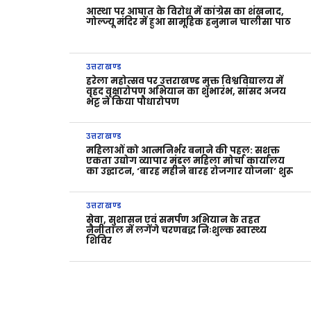
आस्था पर आघात के विरोध में कांग्रेस का शंखनाद,
गोल्ज्यू मंदिर में हुआ सामूहिक हनुमान चालीसा पाठ
उत्तराखण्ड
हरेला महोत्सव पर उत्तराखण्ड मुक्त विश्वविद्यालय में
वृहद वृक्षारोपण अभियान का शुभारंभ, सांसद अजय
भट्ट ने किया पौधारोपण
उत्तराखण्ड
महिलाओं को आत्मनिर्भर बनाने की पहल: सशक्त
एकता उद्योग व्यापार मंडल महिला मोर्चा कार्यालय
का उद्घाटन, ‘बारह महीने बारह रोजगार योजना’ शुरू
उत्तराखण्ड
सेवा, सुशासन एवं समर्पण अभियान के तहत
नैनीताल में लगेंगे चरणबद्ध निःशुल्क स्वास्थ्य
शिविर