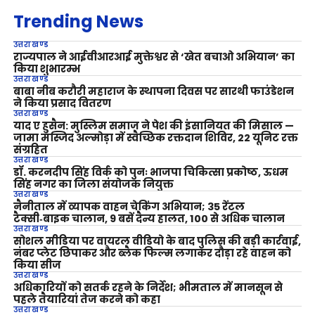
Trending News
उत्तराखण्ड
राज्यपाल ने आईवीआरआई मुक्तेश्वर से ‘खेत बचाओ अभियान’ का
किया शुभारम्भ
उत्तराखण्ड
बाबा नीब करौरी महाराज के स्थापना दिवस पर सारथी फाउंडेशन
ने किया प्रसाद वितरण
उत्तराखण्ड
याद ए हुसैन: मुस्लिम समाज ने पेश की इंसानियत की मिसाल —
जामा मस्जिद अल्मोड़ा में स्वैच्छिक रक्तदान शिविर, 22 यूनिट रक्त
संग्रहित
उत्तराखण्ड
डॉ. करनदीप सिंह विर्क को पुनः भाजपा चिकित्सा प्रकोष्ठ, ऊधम
सिंह नगर का जिला संयोजक नियुक्त
उत्तराखण्ड
नैनीताल में व्यापक वाहन चेकिंग अभियान; 35 रेंटल
टैक्सी‑बाइक चालान, 9 बसें दैन्य हालत, 100 से अधिक चालान
उत्तराखण्ड
सोशल मीडिया पर वायरल वीडियो के बाद पुलिस की बड़ी कार्रवाई,
नंबर प्लेट छिपाकर और ब्लैक फिल्म लगाकर दौड़ा रहे वाहन को
किया सीज
उत्तराखण्ड
अधिकारियों को सतर्क रहने के निर्देश; भीमताल में मानसून से
पहले तैयारियां तेज करने को कहा
उत्तराखण्ड