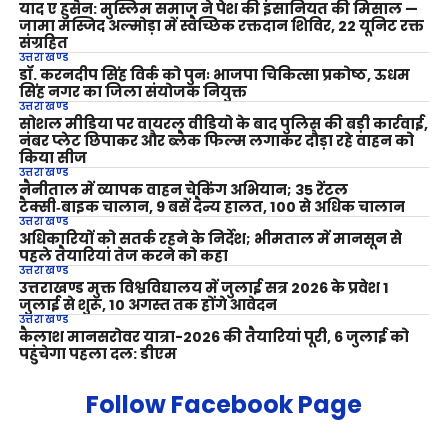
याद ए हुसैन: मुस्लिम समाज ने पेश की इंसानियत की मिसाल —
जामा मस्जिद अल्मोड़ा में स्वैच्छिक रक्तदान शिविर, 22 यूनिट रक्त
संग्रहित
उत्तराखण्ड
डॉ. करनदीप सिंह विर्क को पुनः भाजपा चिकित्सा प्रकोष्ठ, ऊधम
सिंह नगर का जिला संयोजक नियुक्त
उत्तराखण्ड
सोशल मीडिया पर वायरल वीडियो के बाद पुलिस की बड़ी कार्रवाई,
नंबर प्लेट छिपाकर और ब्लैक फिल्म लगाकर दौड़ा रहे वाहन को
किया सीज
उत्तराखण्ड
नैनीताल में व्यापक वाहन चेकिंग अभियान; 35 रेंटल
टैक्सी‑बाइक चालान, 9 बसें दैन्य हालत, 100 से अधिक चालान
उत्तराखण्ड
अधिकारियों को सतर्क रहने के निर्देश; भीमताल में मानसून से
पहले तैयारियां तेज करने को कहा
उत्तराखण्ड
उत्तराखण्ड मुक्त विश्वविद्यालय में जुलाई सत्र 2026 के प्रवेश 1
जुलाई से शुरू, 10 अगस्त तक होंगे आवेदन
उत्तराखण्ड
कैलाश मानसरोवर यात्रा-2026 की तैयारियां पूरी, 6 जुलाई को
पहुंचेगा पहला दल: डीएम
Follow Facebook Page