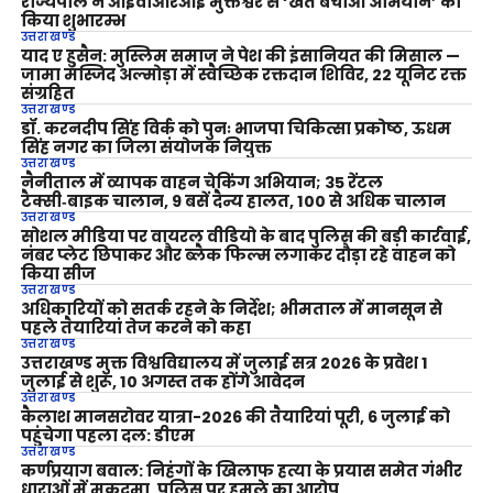
राज्यपाल ने आईवीआरआई मुक्तेश्वर से ‘खेत बचाओ अभियान’ का
किया शुभारम्भ
उत्तराखण्ड
याद ए हुसैन: मुस्लिम समाज ने पेश की इंसानियत की मिसाल —
जामा मस्जिद अल्मोड़ा में स्वैच्छिक रक्तदान शिविर, 22 यूनिट रक्त
संग्रहित
उत्तराखण्ड
डॉ. करनदीप सिंह विर्क को पुनः भाजपा चिकित्सा प्रकोष्ठ, ऊधम
सिंह नगर का जिला संयोजक नियुक्त
उत्तराखण्ड
नैनीताल में व्यापक वाहन चेकिंग अभियान; 35 रेंटल
टैक्सी‑बाइक चालान, 9 बसें दैन्य हालत, 100 से अधिक चालान
उत्तराखण्ड
सोशल मीडिया पर वायरल वीडियो के बाद पुलिस की बड़ी कार्रवाई,
नंबर प्लेट छिपाकर और ब्लैक फिल्म लगाकर दौड़ा रहे वाहन को
किया सीज
उत्तराखण्ड
अधिकारियों को सतर्क रहने के निर्देश; भीमताल में मानसून से
पहले तैयारियां तेज करने को कहा
उत्तराखण्ड
उत्तराखण्ड मुक्त विश्वविद्यालय में जुलाई सत्र 2026 के प्रवेश 1
जुलाई से शुरू, 10 अगस्त तक होंगे आवेदन
उत्तराखण्ड
कैलाश मानसरोवर यात्रा-2026 की तैयारियां पूरी, 6 जुलाई को
पहुंचेगा पहला दल: डीएम
उत्तराखण्ड
कर्णप्रयाग बवाल: निहंगों के खिलाफ हत्या के प्रयास समेत गंभीर
धाराओं में मुकदमा, पुलिस पर हमले का आरोप