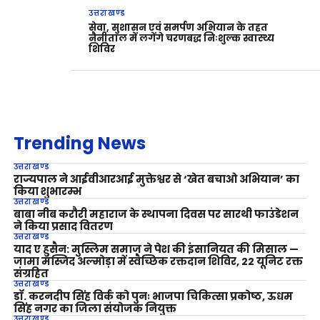
उत्तराखण्ड
सेवा, सुशासन एवं समर्पण अभियान के तहत
नैनीताल में लगेंगे चरणबद्ध निःशुल्क स्वास्थ्य
शिविर
Trending News
उत्तराखण्ड
राज्यपाल ने आईवीआरआई मुक्तेश्वर से ‘खेत बचाओ अभियान’ का
किया शुभारम्भ
उत्तराखण्ड
बाबा नीब करौरी महाराज के स्थापना दिवस पर सारथी फाउंडेशन
ने किया प्रसाद वितरण
उत्तराखण्ड
याद ए हुसैन: मुस्लिम समाज ने पेश की इंसानियत की मिसाल —
जामा मस्जिद अल्मोड़ा में स्वैच्छिक रक्तदान शिविर, 22 यूनिट रक्त
संग्रहित
उत्तराखण्ड
डॉ. करनदीप सिंह विर्क को पुनः भाजपा चिकित्सा प्रकोष्ठ, ऊधम
सिंह नगर का जिला संयोजक नियुक्त
उत्तराखण्ड