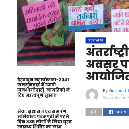
उत्तराखण्ड
अंतर्राष
अवसर पर 
आयोजित
देहरादून महायोजना-2041
जनसुनवाई में उमड़ी
जनभागीदारी, नागरिकों ने
By
Gurmeet 
दिए महत्वपूर्ण सुझाव
Published on
सेवा, सुशासन एवं समर्पण
SHARE
अभियान: पदमपुरी में पहले
दिन 385 लोगों ने लिया वृहद
स्वास्थ्य शिविर का लाभ