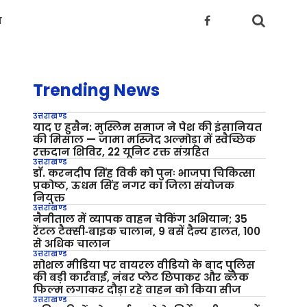
य
Trending News
उत्तराखण्ड
याद ए हुसैन: मुस्लिम समाज ने पेश की इंसानियत
की मिसाल — जामा मस्जिद अल्मोड़ा में स्वैच्छिक
रक्तदान शिविर, 22 यूनिट रक्त संग्रहित
उत्तराखण्ड
डॉ. करनदीप सिंह विर्क को पुनः भाजपा चिकित्सा
प्रकोष्ठ, ऊधम सिंह नगर का जिला संयोजक
नियुक्त
उत्तराखण्ड
नैनीताल में व्यापक वाहन चेकिंग अभियान; 35
रेंटल टैक्सी‑बाइक चालान, 9 बसें दैन्य हालत, 100
से अधिक चालान
उत्तराखण्ड
सोशल मीडिया पर वायरल वीडियो के बाद पुलिस
की बड़ी कार्रवाई, नंबर प्लेट छिपाकर और ब्लैक
फिल्म लगाकर दौड़ा रहे वाहन को किया सीज
उत्तराखण्ड