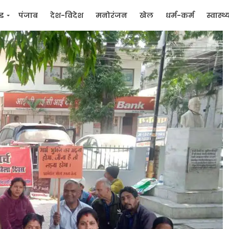
्ड
पंजाब
देश-विदेश
मनोरंजन
खेल
धर्म-कर्म
स्वास्थ्
िक
जन मुद्दे