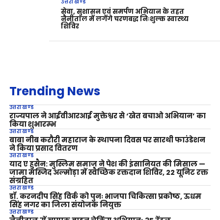
उत्तराखण्ड
सेवा, सुशासन एवं समर्पण अभियान के तहत
नैनीताल में लगेंगे चरणबद्ध निःशुल्क स्वास्थ्य
शिविर
Trending News
उत्तराखण्ड
राज्यपाल ने आईवीआरआई मुक्तेश्वर से ‘खेत बचाओ अभियान’ का
किया शुभारम्भ
उत्तराखण्ड
बाबा नीब करौरी महाराज के स्थापना दिवस पर सारथी फाउंडेशन
ने किया प्रसाद वितरण
उत्तराखण्ड
याद ए हुसैन: मुस्लिम समाज ने पेश की इंसानियत की मिसाल —
जामा मस्जिद अल्मोड़ा में स्वैच्छिक रक्तदान शिविर, 22 यूनिट रक्त
संग्रहित
उत्तराखण्ड
डॉ. करनदीप सिंह विर्क को पुनः भाजपा चिकित्सा प्रकोष्ठ, ऊधम
सिंह नगर का जिला संयोजक नियुक्त
उत्तराखण्ड