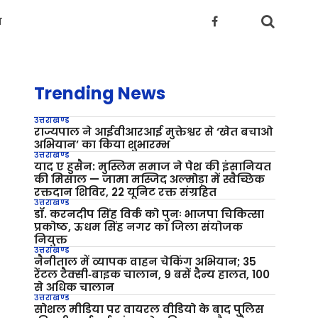
य
Trending News
उत्तराखण्ड
राज्यपाल ने आईवीआरआई मुक्तेश्वर से ‘खेत बचाओ
अभियान’ का किया शुभारम्भ
उत्तराखण्ड
याद ए हुसैन: मुस्लिम समाज ने पेश की इंसानियत
की मिसाल — जामा मस्जिद अल्मोड़ा में स्वैच्छिक
रक्तदान शिविर, 22 यूनिट रक्त संग्रहित
उत्तराखण्ड
डॉ. करनदीप सिंह विर्क को पुनः भाजपा चिकित्सा
प्रकोष्ठ, ऊधम सिंह नगर का जिला संयोजक
नियुक्त
उत्तराखण्ड
नैनीताल में व्यापक वाहन चेकिंग अभियान; 35
रेंटल टैक्सी‑बाइक चालान, 9 बसें दैन्य हालत, 100
से अधिक चालान
उत्तराखण्ड
सोशल मीडिया पर वायरल वीडियो के बाद पुलिस