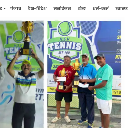
्ड
पंजाब
देश-विदेश
मनोरंजन
खेल
धर्म-कर्म
स्वास्थ्
िक
जन मुद्दे