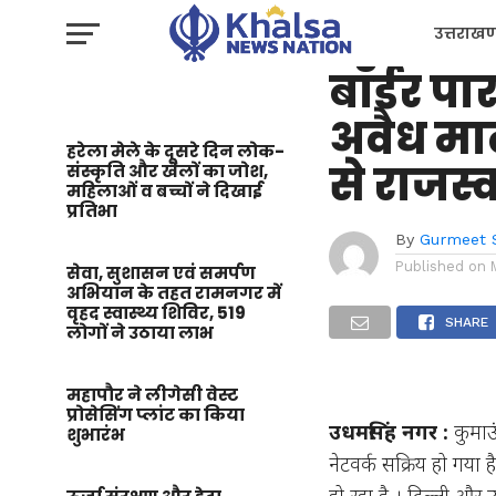
उत्तराखण्ड
टैक्स मा
उत्तराखण
बॉर्डर 
प्रशासन
अवैध म
हरेला मेले के दूसरे दिन लोक-
से राजस्
संस्कृति और खेलों का जोश,
महिलाओं व बच्चों ने दिखाई
प्रतिभा
By
Gurmeet 
Published on
सेवा, सुशासन एवं समर्पण
अभियान के तहत रामनगर में
वृहद स्वास्थ्य शिविर, 519
SHARE
लोगों ने उठाया लाभ
महापौर ने लीगेसी वेस्ट
प्रोसेसिंग प्लांट का किया
उधमसिंह नगर :
कुमाऊं
शुभारंभ
नेटवर्क सक्रिय हो गया
हो रहा है । दिल्ली और उत