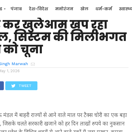
फिया का ‘नो-टैक्स रूट’:
्ड
पंजाब
देश-विदेश
मनोरंजन
खेल
धर्म-कर्म
स्वास्थ्
पार कर खुलेआम खप रहा
िक
जन मुद्दे
ाल, सिस्टम की मिलीभगत
व को चूना
Singh Marwah
May 1, 2026
TWEET
 मंडल में बाहरी राज्यों से आने वाले माल पर टैक्स चोरी का एक बड़ा
 है, जिसके चलते सरकारी खजाने को हर दिन लाखों रुपये का नुकसान
्तर प्रदेश के विभिन्न शहरों से आने वाले ट्रकों में लदा परचून, कपड़ा