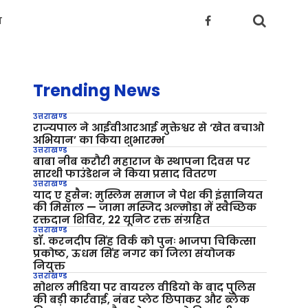
य
Trending News
उत्तराखण्ड
राज्यपाल ने आईवीआरआई मुक्तेश्वर से ‘खेत बचाओ
अभियान’ का किया शुभारम्भ
उत्तराखण्ड
बाबा नीब करौरी महाराज के स्थापना दिवस पर
सारथी फाउंडेशन ने किया प्रसाद वितरण
उत्तराखण्ड
याद ए हुसैन: मुस्लिम समाज ने पेश की इंसानियत
की मिसाल — जामा मस्जिद अल्मोड़ा में स्वैच्छिक
रक्तदान शिविर, 22 यूनिट रक्त संग्रहित
उत्तराखण्ड
डॉ. करनदीप सिंह विर्क को पुनः भाजपा चिकित्सा
प्रकोष्ठ, ऊधम सिंह नगर का जिला संयोजक
नियुक्त
उत्तराखण्ड
सोशल मीडिया पर वायरल वीडियो के बाद पुलिस
की बड़ी कार्रवाई, नंबर प्लेट छिपाकर और ब्लैक