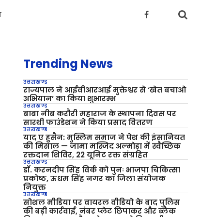
य
Trending News
उत्तराखण्ड
राज्यपाल ने आईवीआरआई मुक्तेश्वर से ‘खेत बचाओ
अभियान’ का किया शुभारम्भ
उत्तराखण्ड
बाबा नीब करौरी महाराज के स्थापना दिवस पर
सारथी फाउंडेशन ने किया प्रसाद वितरण
उत्तराखण्ड
याद ए हुसैन: मुस्लिम समाज ने पेश की इंसानियत
की मिसाल — जामा मस्जिद अल्मोड़ा में स्वैच्छिक
रक्तदान शिविर, 22 यूनिट रक्त संग्रहित
उत्तराखण्ड
डॉ. करनदीप सिंह विर्क को पुनः भाजपा चिकित्सा
प्रकोष्ठ, ऊधम सिंह नगर का जिला संयोजक
नियुक्त
उत्तराखण्ड
सोशल मीडिया पर वायरल वीडियो के बाद पुलिस
की बड़ी कार्रवाई, नंबर प्लेट छिपाकर और ब्लैक