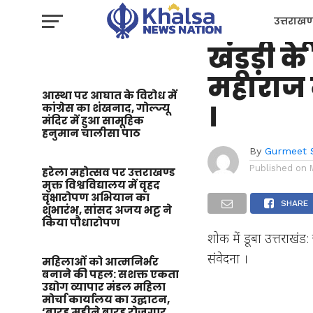
उत्तराखण्ड
शोक में 
उत्तराखण
खंडूड़ी
प्रशासन
महाराज न
आस्था पर आघात के विरोध में
।
कांग्रेस का शंखनाद, गोल्ज्यू
मंदिर में हुआ सामूहिक
हनुमान चालीसा पाठ
By
Gurmeet 
Published on
हरेला महोत्सव पर उत्तराखण्ड
मुक्त विश्वविद्यालय में वृहद
वृक्षारोपण अभियान का
SHARE
शुभारंभ, सांसद अजय भट्ट ने
किया पौधारोपण
शोक में डूबा उत्तराखं
संवेदना ।
महिलाओं को आत्मनिर्भर
बनाने की पहल: सशक्त एकता
उद्योग व्यापार मंडल महिला
मोर्चा कार्यालय का उद्घाटन,
‘बारह महीने बारह रोजगार