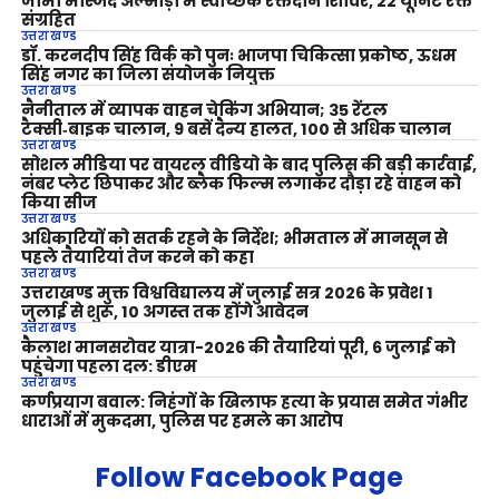
जामा मस्जिद अल्मोड़ा में स्वैच्छिक रक्तदान शिविर, 22 यूनिट रक्त
संग्रहित
उत्तराखण्ड
डॉ. करनदीप सिंह विर्क को पुनः भाजपा चिकित्सा प्रकोष्ठ, ऊधम
सिंह नगर का जिला संयोजक नियुक्त
उत्तराखण्ड
नैनीताल में व्यापक वाहन चेकिंग अभियान; 35 रेंटल
टैक्सी‑बाइक चालान, 9 बसें दैन्य हालत, 100 से अधिक चालान
उत्तराखण्ड
सोशल मीडिया पर वायरल वीडियो के बाद पुलिस की बड़ी कार्रवाई,
नंबर प्लेट छिपाकर और ब्लैक फिल्म लगाकर दौड़ा रहे वाहन को
किया सीज
उत्तराखण्ड
अधिकारियों को सतर्क रहने के निर्देश; भीमताल में मानसून से
पहले तैयारियां तेज करने को कहा
उत्तराखण्ड
उत्तराखण्ड मुक्त विश्वविद्यालय में जुलाई सत्र 2026 के प्रवेश 1
जुलाई से शुरू, 10 अगस्त तक होंगे आवेदन
उत्तराखण्ड
कैलाश मानसरोवर यात्रा-2026 की तैयारियां पूरी, 6 जुलाई को
पहुंचेगा पहला दल: डीएम
उत्तराखण्ड
कर्णप्रयाग बवाल: निहंगों के खिलाफ हत्या के प्रयास समेत गंभीर
धाराओं में मुकदमा, पुलिस पर हमले का आरोप
Follow Facebook Page