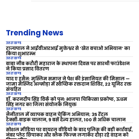
Trending News
उत्तराखण्ड
राज्यपाल ने आईवीआरआई मुक्तेश्वर से ‘खेत बचाओ अभियान’ का
किया शुभारम्भ
उत्तराखण्ड
बाबा नीब करौरी महाराज के स्थापना दिवस पर सारथी फाउंडेशन
ने किया प्रसाद वितरण
उत्तराखण्ड
याद ए हुसैन: मुस्लिम समाज ने पेश की इंसानियत की मिसाल —
जामा मस्जिद अल्मोड़ा में स्वैच्छिक रक्तदान शिविर, 22 यूनिट रक्त
संग्रहित
उत्तराखण्ड
डॉ. करनदीप सिंह विर्क को पुनः भाजपा चिकित्सा प्रकोष्ठ, ऊधम
सिंह नगर का जिला संयोजक नियुक्त
उत्तराखण्ड
नैनीताल में व्यापक वाहन चेकिंग अभियान; 35 रेंटल
टैक्सी‑बाइक चालान, 9 बसें दैन्य हालत, 100 से अधिक चालान
उत्तराखण्ड
सोशल मीडिया पर वायरल वीडियो के बाद पुलिस की बड़ी कार्रवाई,
नंबर प्लेट छिपाकर और ब्लैक फिल्म लगाकर दौड़ा रहे वाहन को