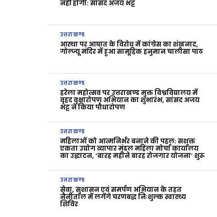
नहीं होगी: सांसद अजय भट्ट
उत्तराखण्ड
आस्था पर आघात के विरोध में कांग्रेस का शंखनाद,
गोल्ज्यू मंदिर में हुआ सामूहिक हनुमान चालीसा पाठ
उत्तराखण्ड
हरेला महोत्सव पर उत्तराखण्ड मुक्त विश्वविद्यालय में
वृहद वृक्षारोपण अभियान का शुभारंभ, सांसद अजय
भट्ट ने किया पौधारोपण
उत्तराखण्ड
महिलाओं को आत्मनिर्भर बनाने की पहल: सशक्त
एकता उद्योग व्यापार मंडल महिला मोर्चा कार्यालय
का उद्घाटन, ‘बारह महीने बारह रोजगार योजना’ शुरू
उत्तराखण्ड
सेवा, सुशासन एवं समर्पण अभियान के तहत
नैनीताल में लगेंगे चरणबद्ध निःशुल्क स्वास्थ्य
शिविर