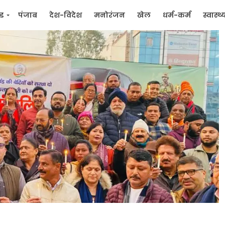
्ड
पंजाब
देश-विदेश
मनोरंजन
खेल
धर्म-कर्म
स्वास्थ्
िक
जन मुद्दे