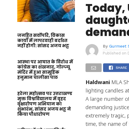
Today,
daughte
demand 
जनहित सर्वोपरि, विकास
कार्यों में लापरवाही बर्दाश्त
नहीं होगी: सांसद अजय भट्ट
By
Gurmeet 
Published on
आस्था पर आघात के विरोध में
कांग्रेस का शंखनाद, गोल्ज्यू
SHARE
मंदिर में हुआ सामूहिक
हनुमान चालीसा पाठ
Haldwani
MLA Shr
lighting candles a
हरेला महोत्सव पर उत्तराखण्ड
A large number of
मुक्त विश्वविद्यालय में वृहद
वृक्षारोपण अभियान का
demanding justice 
शुभारंभ, सांसद अजय भट्ट ने
किया पौधारोपण
extremely tragic, 
time, the name of