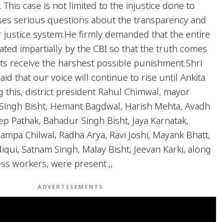
This case is not limited to the injustice done to
aises serious questions about the transparency and
r justice system.He firmly demanded that the entire
ated impartially by the CBI so that the truth comes
its receive the harshest possible punishment.Shri
id that our voice will continue to rise until Ankita
g this, district president Rahul Chimwal, mayor
Singh Bisht, Hemant Bagdwal, Harish Mehta, Avadh
ep Pathak, Bahadur Singh Bisht, Jaya Karnatak,
ampa Chilwal, Radha Arya, Ravi Joshi, Mayank Bhatt,
qui, Satnam Singh, Malay Bisht, Jeevan Karki, along
ss workers, were present.,,
ADVERTISEMENTS