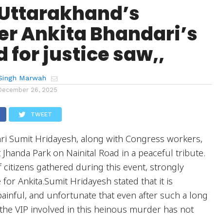
 Uttarakhand’s
r Ankita Bhandari’s
for justice saw,,
Singh Marwah
December 26, 2025
TWEET
i Sumit Hridayesh, along with Congress workers,
t Jhanda Park on Nainital Road in a peaceful tribute.
 citizens gathered during this event, strongly
for Ankita.Sumit Hridayesh stated that it is
painful, and unfortunate that even after such a long
 the VIP involved in this heinous murder has not