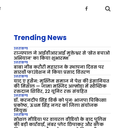
य
Trending News
उत्तराखण्ड
राज्यपाल ने आईवीआरआई मुक्तेश्वर से ‘खेत बचाओ
अभियान’ का किया शुभारम्भ
उत्तराखण्ड
बाबा नीब करौरी महाराज के स्थापना दिवस पर
सारथी फाउंडेशन ने किया प्रसाद वितरण
उत्तराखण्ड
याद ए हुसैन: मुस्लिम समाज ने पेश की इंसानियत
की मिसाल — जामा मस्जिद अल्मोड़ा में स्वैच्छिक
रक्तदान शिविर, 22 यूनिट रक्त संग्रहित
उत्तराखण्ड
डॉ. करनदीप सिंह विर्क को पुनः भाजपा चिकित्सा
प्रकोष्ठ, ऊधम सिंह नगर का जिला संयोजक
नियुक्त
उत्तराखण्ड
सोशल मीडिया पर वायरल वीडियो के बाद पुलिस
की बड़ी कार्रवाई, नंबर प्लेट छिपाकर और ब्लैक