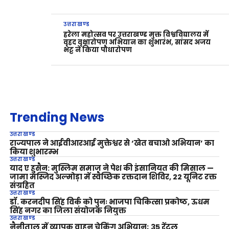
उत्तराखण्ड
हरेला महोत्सव पर उत्तराखण्ड मुक्त विश्वविद्यालय में
वृहद वृक्षारोपण अभियान का शुभारंभ, सांसद अजय
भट्ट ने किया पौधारोपण
Trending News
उत्तराखण्ड
राज्यपाल ने आईवीआरआई मुक्तेश्वर से ‘खेत बचाओ अभियान’ का
किया शुभारम्भ
उत्तराखण्ड
याद ए हुसैन: मुस्लिम समाज ने पेश की इंसानियत की मिसाल —
जामा मस्जिद अल्मोड़ा में स्वैच्छिक रक्तदान शिविर, 22 यूनिट रक्त
संग्रहित
उत्तराखण्ड
डॉ. करनदीप सिंह विर्क को पुनः भाजपा चिकित्सा प्रकोष्ठ, ऊधम
सिंह नगर का जिला संयोजक नियुक्त
उत्तराखण्ड
नैनीताल में व्यापक वाहन चेकिंग अभियान; 35 रेंटल