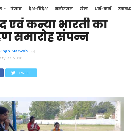
िद्या मंदिर इंटर कॉलेज में
्ड
पंजाब
देश-विदेश
मनोरंजन
खेल
धर्म-कर्म
स्वास्थ्
सद एवं कन्या भारती का
िक
जन मुद्दे
हण समारोह संपन्न
Singh Marwah
May 27, 2026
TWEET