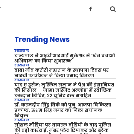
य
Trending News
उत्तराखण्ड
राज्यपाल ने आईवीआरआई मुक्तेश्वर से ‘खेत बचाओ
अभियान’ का किया शुभारम्भ
उत्तराखण्ड
बाबा नीब करौरी महाराज के स्थापना दिवस पर
सारथी फाउंडेशन ने किया प्रसाद वितरण
उत्तराखण्ड
याद ए हुसैन: मुस्लिम समाज ने पेश की इंसानियत
की मिसाल — जामा मस्जिद अल्मोड़ा में स्वैच्छिक
रक्तदान शिविर, 22 यूनिट रक्त संग्रहित
उत्तराखण्ड
डॉ. करनदीप सिंह विर्क को पुनः भाजपा चिकित्सा
प्रकोष्ठ, ऊधम सिंह नगर का जिला संयोजक
नियुक्त
उत्तराखण्ड
सोशल मीडिया पर वायरल वीडियो के बाद पुलिस
की बड़ी कार्रवाई, नंबर प्लेट छिपाकर और ब्लैक