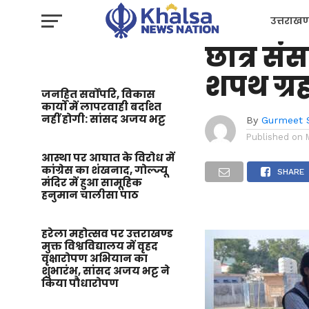
उत्तराखण्ड
सरस्वती व
उत्तराखण
छात्र सं
प्रशासन
शपथ ग्र
जनहित सर्वोपरि, विकास
कार्यों में लापरवाही बर्दाश्त
नहीं होगी: सांसद अजय भट्ट
By
Gurmeet 
Published on
आस्था पर आघात के विरोध में
कांग्रेस का शंखनाद, गोल्ज्यू
SHARE
मंदिर में हुआ सामूहिक
हनुमान चालीसा पाठ
हरेला महोत्सव पर उत्तराखण्ड
मुक्त विश्वविद्यालय में वृहद
वृक्षारोपण अभियान का
शुभारंभ, सांसद अजय भट्ट ने
किया पौधारोपण