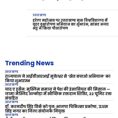
उत्तराखण्ड
हरेला महोत्सव पर उत्तराखण्ड मुक्त विश्वविद्यालय में
वृहद वृक्षारोपण अभियान का शुभारंभ, सांसद अजय
भट्ट ने किया पौधारोपण
Trending News
उत्तराखण्ड
राज्यपाल ने आईवीआरआई मुक्तेश्वर से ‘खेत बचाओ अभियान’ का
किया शुभारम्भ
उत्तराखण्ड
याद ए हुसैन: मुस्लिम समाज ने पेश की इंसानियत की मिसाल —
जामा मस्जिद अल्मोड़ा में स्वैच्छिक रक्तदान शिविर, 22 यूनिट रक्त
संग्रहित
उत्तराखण्ड
डॉ. करनदीप सिंह विर्क को पुनः भाजपा चिकित्सा प्रकोष्ठ, ऊधम
सिंह नगर का जिला संयोजक नियुक्त
उत्तराखण्ड