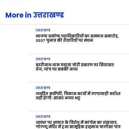
More in उत्तराखण्ड
उत्तराखण्ड
भाजपा प्रकोष्ठ पदाधिकारियों का सम्मान समारोह,
2027 चुनाव की तैयारियों पर मंथन
उत्तराखण्ड
बदरीनाथ धाम चढ़ावा चोरी प्रकरण पर सियासत
तेज, जांच पर सबकी नजर
उत्तराखण्ड
जनहित सर्वोपरि, विकास कार्यों में लापरवाही बर्दाश्त
नहीं होगी: सांसद अजय भट्ट
उत्तराखण्ड
आस्था पर आघात के विरोध में कांग्रेस का शंखनाद,
गोल्ज्यू मंदिर में हुआ सामूहिक हनुमान चालीसा पाठ