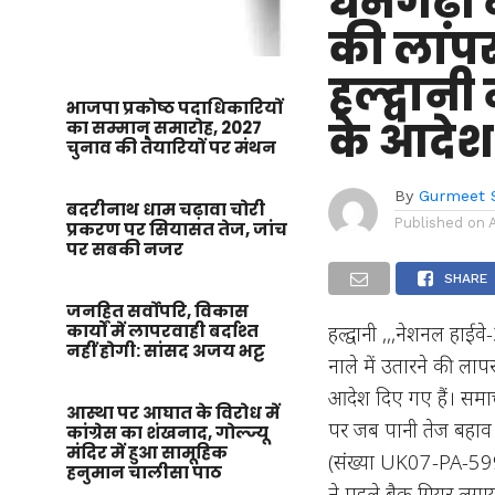
धनगढ़ी 
की लापर
हल्द्वानी
भाजपा प्रकोष्ठ पदाधिकारियों
के आदेश
का सम्मान समारोह, 2027
चुनाव की तैयारियों पर मंथन
By
Gurmeet 
बदरीनाथ धाम चढ़ावा चोरी
Published on
प्रकरण पर सियासत तेज, जांच
पर सबकी नजर
SHARE
जनहित सर्वोपरि, विकास
कार्यों में लापरवाही बर्दाश्त
हल्द्वानी ,,,नेशनल हा
नहीं होगी: सांसद अजय भट्ट
नाले में उतारने की लाप
आदेश दिए गए हैं। समाच
आस्था पर आघात के विरोध में
पर जब पानी तेज बहाव प
कांग्रेस का शंखनाद, गोल्ज्यू
मंदिर में हुआ सामूहिक
(संख्या UK07-PA-5991
हनुमान चालीसा पाठ
ने पहले बैक गियर लगा