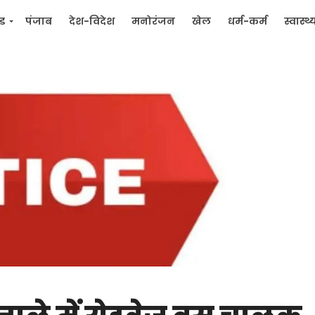
्ड
पंजाब
देश-विदेश
मनोरंजन
खेल
धर्म-कर्म
स्वास्थ्
िक
जन मुद्दे