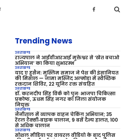
य
Trending News
उत्तराखण्ड
राज्यपाल ने आईवीआरआई मुक्तेश्वर से ‘खेत बचाओ
अभियान’ का किया शुभारम्भ
उत्तराखण्ड
याद ए हुसैन: मुस्लिम समाज ने पेश की इंसानियत
की मिसाल — जामा मस्जिद अल्मोड़ा में स्वैच्छिक
रक्तदान शिविर, 22 यूनिट रक्त संग्रहित
उत्तराखण्ड
डॉ. करनदीप सिंह विर्क को पुनः भाजपा चिकित्सा
प्रकोष्ठ, ऊधम सिंह नगर का जिला संयोजक
नियुक्त
उत्तराखण्ड
नैनीताल में व्यापक वाहन चेकिंग अभियान; 35
रेंटल टैक्सी‑बाइक चालान, 9 बसें दैन्य हालत, 100
से अधिक चालान
उत्तराखण्ड
सोशल मीडिया पर वायरल वीडियो के बाद पुलिस