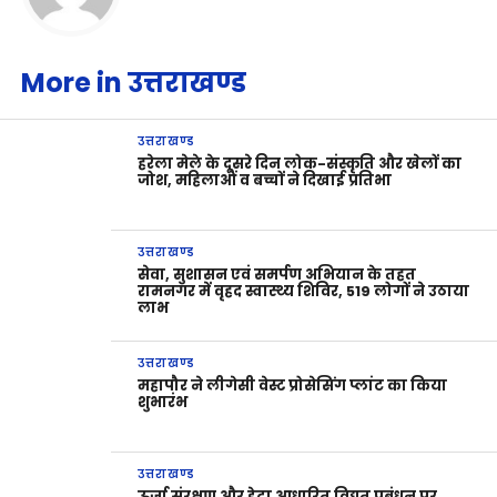
More in उत्तराखण्ड
उत्तराखण्ड
हरेला मेले के दूसरे दिन लोक-संस्कृति और खेलों का
जोश, महिलाओं व बच्चों ने दिखाई प्रतिभा
उत्तराखण्ड
सेवा, सुशासन एवं समर्पण अभियान के तहत
रामनगर में वृहद स्वास्थ्य शिविर, 519 लोगों ने उठाया
लाभ
उत्तराखण्ड
महापौर ने लीगेसी वेस्ट प्रोसेसिंग प्लांट का किया
शुभारंभ
उत्तराखण्ड
ऊर्जा संरक्षण और डेटा आधारित विद्युत प्रबंधन पर