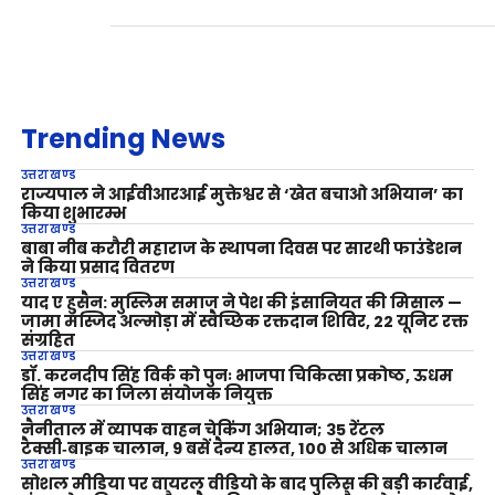
Trending News
उत्तराखण्ड
राज्यपाल ने आईवीआरआई मुक्तेश्वर से ‘खेत बचाओ अभियान’ का
किया शुभारम्भ
उत्तराखण्ड
बाबा नीब करौरी महाराज के स्थापना दिवस पर सारथी फाउंडेशन
ने किया प्रसाद वितरण
उत्तराखण्ड
याद ए हुसैन: मुस्लिम समाज ने पेश की इंसानियत की मिसाल —
जामा मस्जिद अल्मोड़ा में स्वैच्छिक रक्तदान शिविर, 22 यूनिट रक्त
संग्रहित
उत्तराखण्ड
डॉ. करनदीप सिंह विर्क को पुनः भाजपा चिकित्सा प्रकोष्ठ, ऊधम
सिंह नगर का जिला संयोजक नियुक्त
उत्तराखण्ड
नैनीताल में व्यापक वाहन चेकिंग अभियान; 35 रेंटल
टैक्सी‑बाइक चालान, 9 बसें दैन्य हालत, 100 से अधिक चालान
उत्तराखण्ड
सोशल मीडिया पर वायरल वीडियो के बाद पुलिस की बड़ी कार्रवाई,