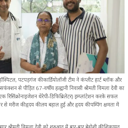
 हॉस्पिटल, पटपड़गंज की कार्डियोलॉजी टीम ने कंप्लीट हार्ट ब्लॉक और
 डिसफंक्शन से पीड़ित 67-वर्षीय हल्द्वानी निवासी श्रीमती विमला देवी का
क रिसिंक्रोनाइजेशन थेरेपी‑डिफिब्रिलेटर) इम्प्लांटेशन करके सफल
े मरीज की हृदय की लय बहाल हुई और हृदय की पम्पिंग क्षमता में
ार श्रीमती विमला देवी को शुरुआत में बार-बार बेहोशी की शिकायत