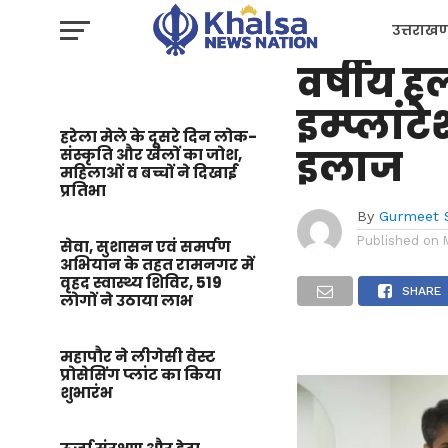
उत्तराखण्ड
मैक्स हॉ
उत्तराखण
वर्षीय ह
प्रशासन
इम्प्ला
हरेला मेले के दूसरे दिन लोक-
इलाज
संस्कृति और खेलों का जोश,
महिलाओं व बच्चों ने दिखाई
प्रतिभा
By
Gurmeet 
Published on
सेवा, सुशासन एवं समर्पण
अभियान के तहत रामनगर में
वृहद स्वास्थ्य शिविर, 519
SHARE
लोगों ने उठाया लाभ
महापौर ने लीगेसी वेस्ट
प्रोसेसिंग प्लांट का किया
शुभारंभ