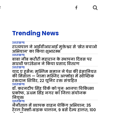
य
Trending News
उत्तराखण्ड
राज्यपाल ने आईवीआरआई मुक्तेश्वर से ‘खेत बचाओ
अभियान’ का किया शुभारम्भ
उत्तराखण्ड
बाबा नीब करौरी महाराज के स्थापना दिवस पर
सारथी फाउंडेशन ने किया प्रसाद वितरण
उत्तराखण्ड
याद ए हुसैन: मुस्लिम समाज ने पेश की इंसानियत
की मिसाल — जामा मस्जिद अल्मोड़ा में स्वैच्छिक
रक्तदान शिविर, 22 यूनिट रक्त संग्रहित
उत्तराखण्ड
डॉ. करनदीप सिंह विर्क को पुनः भाजपा चिकित्सा
प्रकोष्ठ, ऊधम सिंह नगर का जिला संयोजक
नियुक्त
उत्तराखण्ड
नैनीताल में व्यापक वाहन चेकिंग अभियान; 35
रेंटल टैक्सी‑बाइक चालान, 9 बसें दैन्य हालत, 100