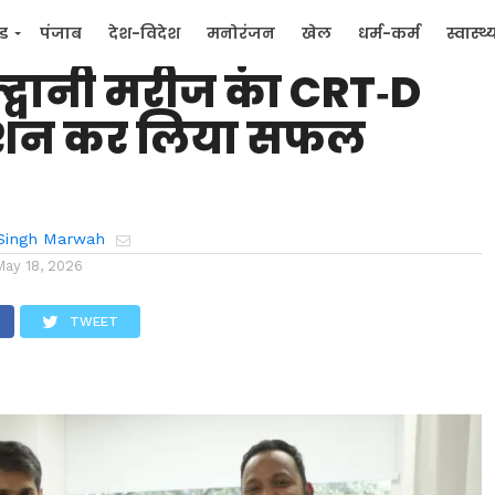
स्पिटल, पटपड़गंज ने 67
्ड
पंजाब
देश-विदेश
मनोरंजन
खेल
धर्म-कर्म
स्वास्थ्
ल्द्वानी मरीज का CRT‑D
िक
जन मुद्दे
ंटेशन कर लिया सफल
Singh Marwah
May 18, 2026
TWEET