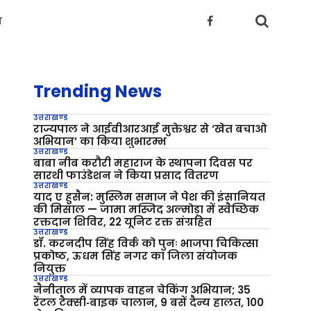
य
Trending News
उत्तराखण्ड
राज्यपाल ने आईवीआरआई मुक्तेश्वर से ‘खेत बचाओ
अभियान’ का किया शुभारम्भ
उत्तराखण्ड
बाबा नीब करौरी महाराज के स्थापना दिवस पर
सारथी फाउंडेशन ने किया प्रसाद वितरण
उत्तराखण्ड
याद ए हुसैन: मुस्लिम समाज ने पेश की इंसानियत
की मिसाल — जामा मस्जिद अल्मोड़ा में स्वैच्छिक
रक्तदान शिविर, 22 यूनिट रक्त संग्रहित
उत्तराखण्ड
डॉ. करनदीप सिंह विर्क को पुनः भाजपा चिकित्सा
प्रकोष्ठ, ऊधम सिंह नगर का जिला संयोजक
नियुक्त
उत्तराखण्ड
नैनीताल में व्यापक वाहन चेकिंग अभियान; 35
रेंटल टैक्सी‑बाइक चालान, 9 बसें दैन्य हालत, 100