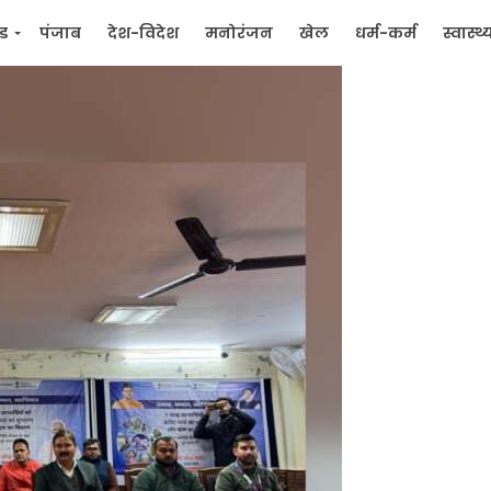
्ड
पंजाब
देश-विदेश
मनोरंजन
खेल
धर्म-कर्म
स्वास्थ्
िक
जन मुद्दे