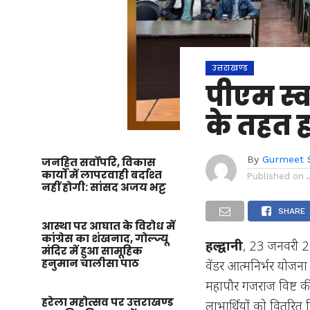
उत्तराखण्ड
पीएम स्व
के तहत ह
By
Gurmeet 
जनहित सर्वोपरि, विकास
कार्यों में लापरवाही बर्दाश्त
Published on
नहीं होगी: सांसद अजय भट्ट
SHARE
आस्था पर आघात के विरोध में
कांग्रेस का शंखनाद, गोल्ज्यू
हल्द्वानी
, 23 जनवरी 20
मंदिर में हुआ सामूहिक
हनुमान चालीसा पाठ
वेंडर आत्मनिर्भर योज
महापौर गजराज विष्ट की 
हरेला महोत्सव पर उत्तराखण्ड
लाभार्थियों को वितरित