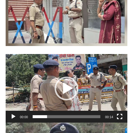
Video
Player
00:00
00:14
Video