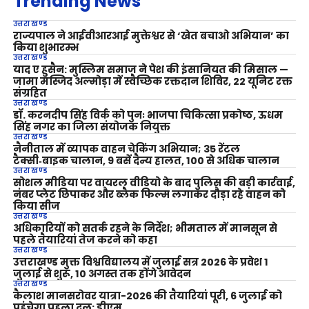
Trending News
उत्तराखण्ड
राज्यपाल ने आईवीआरआई मुक्तेश्वर से ‘खेत बचाओ अभियान’ का
किया शुभारम्भ
उत्तराखण्ड
याद ए हुसैन: मुस्लिम समाज ने पेश की इंसानियत की मिसाल —
जामा मस्जिद अल्मोड़ा में स्वैच्छिक रक्तदान शिविर, 22 यूनिट रक्त
संग्रहित
उत्तराखण्ड
डॉ. करनदीप सिंह विर्क को पुनः भाजपा चिकित्सा प्रकोष्ठ, ऊधम
सिंह नगर का जिला संयोजक नियुक्त
उत्तराखण्ड
नैनीताल में व्यापक वाहन चेकिंग अभियान; 35 रेंटल
टैक्सी‑बाइक चालान, 9 बसें दैन्य हालत, 100 से अधिक चालान
उत्तराखण्ड
सोशल मीडिया पर वायरल वीडियो के बाद पुलिस की बड़ी कार्रवाई,
नंबर प्लेट छिपाकर और ब्लैक फिल्म लगाकर दौड़ा रहे वाहन को
किया सीज
उत्तराखण्ड
अधिकारियों को सतर्क रहने के निर्देश; भीमताल में मानसून से
पहले तैयारियां तेज करने को कहा
उत्तराखण्ड
उत्तराखण्ड मुक्त विश्वविद्यालय में जुलाई सत्र 2026 के प्रवेश 1
जुलाई से शुरू, 10 अगस्त तक होंगे आवेदन
उत्तराखण्ड
कैलाश मानसरोवर यात्रा-2026 की तैयारियां पूरी, 6 जुलाई को
पहुंचेगा पहला दल: डीएम