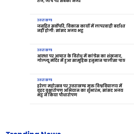
तेज, जांच पर सबकी नजर
उत्तराखण्ड
जनहित सर्वोपरि, विकास कार्यों में लापरवाही बर्दाश्त
नहीं होगी: सांसद अजय भट्ट
उत्तराखण्ड
आस्था पर आघात के विरोध में कांग्रेस का शंखनाद,
गोल्ज्यू मंदिर में हुआ सामूहिक हनुमान चालीसा पाठ
उत्तराखण्ड
हरेला महोत्सव पर उत्तराखण्ड मुक्त विश्वविद्यालय में
वृहद वृक्षारोपण अभियान का शुभारंभ, सांसद अजय
भट्ट ने किया पौधारोपण