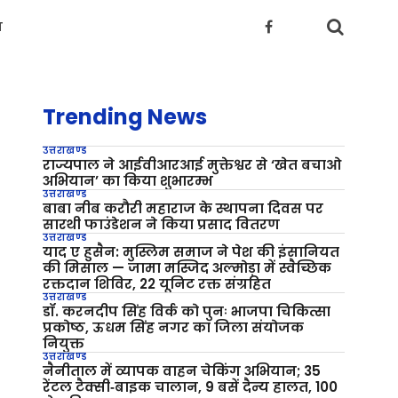
य
Trending News
उत्तराखण्ड
राज्यपाल ने आईवीआरआई मुक्तेश्वर से ‘खेत बचाओ
अभियान’ का किया शुभारम्भ
उत्तराखण्ड
बाबा नीब करौरी महाराज के स्थापना दिवस पर
सारथी फाउंडेशन ने किया प्रसाद वितरण
उत्तराखण्ड
याद ए हुसैन: मुस्लिम समाज ने पेश की इंसानियत
की मिसाल — जामा मस्जिद अल्मोड़ा में स्वैच्छिक
रक्तदान शिविर, 22 यूनिट रक्त संग्रहित
उत्तराखण्ड
डॉ. करनदीप सिंह विर्क को पुनः भाजपा चिकित्सा
प्रकोष्ठ, ऊधम सिंह नगर का जिला संयोजक
नियुक्त
उत्तराखण्ड
नैनीताल में व्यापक वाहन चेकिंग अभियान; 35
रेंटल टैक्सी‑बाइक चालान, 9 बसें दैन्य हालत, 100