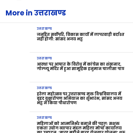
More in उत्तराखण्ड
उत्तराखण्ड
जनहित सर्वोपरि, विकास कार्यों में लापरवाही बर्दाश्त
नहीं होगी: सांसद अजय भट्ट
उत्तराखण्ड
आस्था पर आघात के विरोध में कांग्रेस का शंखनाद,
गोल्ज्यू मंदिर में हुआ सामूहिक हनुमान चालीसा पाठ
उत्तराखण्ड
हरेला महोत्सव पर उत्तराखण्ड मुक्त विश्वविद्यालय में
वृहद वृक्षारोपण अभियान का शुभारंभ, सांसद अजय
भट्ट ने किया पौधारोपण
उत्तराखण्ड
महिलाओं को आत्मनिर्भर बनाने की पहल: सशक्त
एकता उद्योग व्यापार मंडल महिला मोर्चा कार्यालय
का उद्घाटन, ‘बारह महीने बारह रोजगार योजना’ शुरू