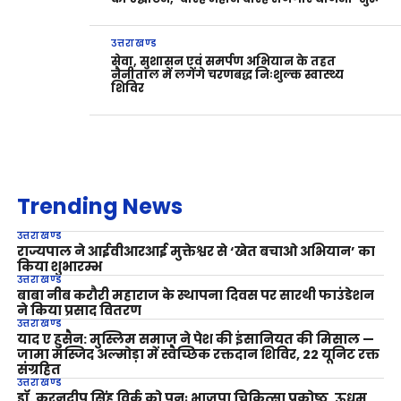
उत्तराखण्ड
सेवा, सुशासन एवं समर्पण अभियान के तहत
नैनीताल में लगेंगे चरणबद्ध निःशुल्क स्वास्थ्य
शिविर
Trending News
उत्तराखण्ड
राज्यपाल ने आईवीआरआई मुक्तेश्वर से ‘खेत बचाओ अभियान’ का
किया शुभारम्भ
उत्तराखण्ड
बाबा नीब करौरी महाराज के स्थापना दिवस पर सारथी फाउंडेशन
ने किया प्रसाद वितरण
उत्तराखण्ड
याद ए हुसैन: मुस्लिम समाज ने पेश की इंसानियत की मिसाल —
जामा मस्जिद अल्मोड़ा में स्वैच्छिक रक्तदान शिविर, 22 यूनिट रक्त
संग्रहित
उत्तराखण्ड
डॉ. करनदीप सिंह विर्क को पुनः भाजपा चिकित्सा प्रकोष्ठ, ऊधम