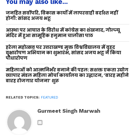
You may also like...
जनहित सर्वोपरि, विकास कार्यों में लापरवाही बर्दाश्त नहीं
होगी: सांसद अजय भट्ट
आस्था पर आघात के विरोध में कांग्रेस का शंखनाद, गोल्ज्यू
मंदिर में हुआ सामूहिक हनुमान चालीसा पाठ
हरेला महोत्सव पर उत्तराखण्ड मुक्त विश्वविद्यालय में वृहद
वृक्षारोपण अभियान का शुभारंभ, सांसद अजय भट्ट ने किया
पौधारोपण
महिलाओं को आत्मनिर्भर बनाने की पहल: सशक्त एकता उद्योग
व्यापार मंडल महिला मोर्चा कार्यालय का उद्घाटन, ‘बारह महीने
बारह रोजगार योजना’ शुरू
RELATED TOPICS:
FEATURED
Gurmeet Singh Marwah