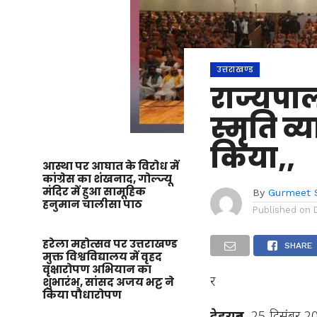
उत्तराखण्ड
राज्यपा
स्मृति व
किया,,
आस्था पर आघात के विरोध में
कांग्रेस का शंखनाद, गोल्ज्यू
मंदिर में हुआ सामूहिक
By
Gurmeet 
हनुमान चालीसा पाठ
Published on
हरेला महोत्सव पर उत्तराखण्ड
SHARE
मुक्त विश्वविद्यालय में वृहद
वृक्षारोपण अभियान का
र
शुभारंभ, सांसद अजय भट्ट ने
किया पौधारोपण
देहरादून
, 25 दिसंबर 2