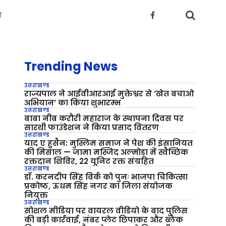
य
Trending News
उत्तराखण्ड
राज्यपाल ने आईवीआरआई मुक्तेश्वर से ‘खेत बचाओ
अभियान’ का किया शुभारम्भ
उत्तराखण्ड
बाबा नीब करौरी महाराज के स्थापना दिवस पर
सारथी फाउंडेशन ने किया प्रसाद वितरण
उत्तराखण्ड
याद ए हुसैन: मुस्लिम समाज ने पेश की इंसानियत
की मिसाल — जामा मस्जिद अल्मोड़ा में स्वैच्छिक
रक्तदान शिविर, 22 यूनिट रक्त संग्रहित
उत्तराखण्ड
डॉ. करनदीप सिंह विर्क को पुनः भाजपा चिकित्सा
प्रकोष्ठ, ऊधम सिंह नगर का जिला संयोजक
नियुक्त
उत्तराखण्ड
सोशल मीडिया पर वायरल वीडियो के बाद पुलिस
की बड़ी कार्रवाई, नंबर प्लेट छिपाकर और ब्लैक