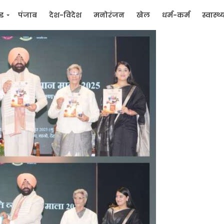
्ड
पंजाब
देश-विदेश
मनोरंजन
खेल
धर्म-कर्म
स्वास्थ्
िक
जन मुद्दे