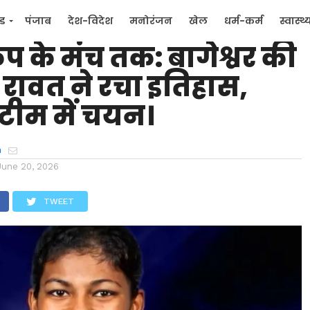
 में कपकोट के छोटे से गांव
्ड
पंजाब
देश-विदेश
मनोरंजन
खेल
धर्म-कर्म
स्वास्थ्
 कप के मंच तक: बागेश्वर की
िक
जन मुद्दे
मा रावत ने रचा इतिहास,
टीम में चयन।
h
June 20, 2026
TWEET