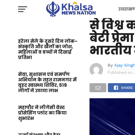
उत्तराखण्ड
उत्तराखंड
उत्तराखण
से विश्व
प्रशासन
बेटी प्रे
हरेला मेले के दूसरे दिन लोक-
भारतीय 
संस्कृति और खेलों का जोश,
महिलाओं व बच्चों ने दिखाई
प्रतिभा
By
Ajay Sing
Published on
सेवा, सुशासन एवं समर्पण
अभियान के तहत रामनगर में
वृहद स्वास्थ्य शिविर, 519
SHARE
लोगों ने उठाया लाभ
महापौर ने लीगेसी वेस्ट
प्रोसेसिंग प्लांट का किया
शुभारंभ