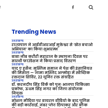
य
Trending News
उत्तराखण्ड
राज्यपाल ने आईवीआरआई मुक्तेश्वर से ‘खेत बचाओ
अभियान’ का किया शुभारम्भ
उत्तराखण्ड
बाबा नीब करौरी महाराज के स्थापना दिवस पर
सारथी फाउंडेशन ने किया प्रसाद वितरण
उत्तराखण्ड
याद ए हुसैन: मुस्लिम समाज ने पेश की इंसानियत
की मिसाल — जामा मस्जिद अल्मोड़ा में स्वैच्छिक
रक्तदान शिविर, 22 यूनिट रक्त संग्रहित
उत्तराखण्ड
डॉ. करनदीप सिंह विर्क को पुनः भाजपा चिकित्सा
प्रकोष्ठ, ऊधम सिंह नगर का जिला संयोजक
नियुक्त
उत्तराखण्ड
सोशल मीडिया पर वायरल वीडियो के बाद पुलिस
की बड़ी कार्रवाई, नंबर प्लेट छिपाकर और ब्लैक