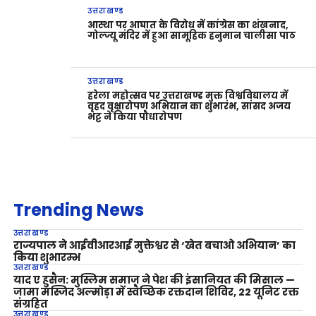
उत्तराखण्ड
आस्था पर आघात के विरोध में कांग्रेस का शंखनाद,
गोल्ज्यू मंदिर में हुआ सामूहिक हनुमान चालीसा पाठ
उत्तराखण्ड
हरेला महोत्सव पर उत्तराखण्ड मुक्त विश्वविद्यालय में
वृहद वृक्षारोपण अभियान का शुभारंभ, सांसद अजय
भट्ट ने किया पौधारोपण
Trending News
उत्तराखण्ड
राज्यपाल ने आईवीआरआई मुक्तेश्वर से ‘खेत बचाओ अभियान’ का
किया शुभारम्भ
उत्तराखण्ड
याद ए हुसैन: मुस्लिम समाज ने पेश की इंसानियत की मिसाल —
जामा मस्जिद अल्मोड़ा में स्वैच्छिक रक्तदान शिविर, 22 यूनिट रक्त
संग्रहित
उत्तराखण्ड