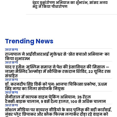
वृहद वृक्षारोपण अभियान का शुभारंभ, सांसद अजय
भट्ट ने किया पौधारोपण
Trending News
उत्तराखण्ड
राज्यपाल ने आईवीआरआई मुक्तेश्वर से ‘खेत बचाओ अभियान’ का
किया शुभारम्भ
उत्तराखण्ड
याद ए हुसैन: मुस्लिम समाज ने पेश की इंसानियत की मिसाल —
जामा मस्जिद अल्मोड़ा में स्वैच्छिक रक्तदान शिविर, 22 यूनिट रक्त
संग्रहित
उत्तराखण्ड
डॉ. करनदीप सिंह विर्क को पुनः भाजपा चिकित्सा प्रकोष्ठ, ऊधम
सिंह नगर का जिला संयोजक नियुक्त
उत्तराखण्ड
नैनीताल में व्यापक वाहन चेकिंग अभियान; 35 रेंटल
टैक्सी‑बाइक चालान, 9 बसें दैन्य हालत, 100 से अधिक चालान
उत्तराखण्ड
सोशल मीडिया पर वायरल वीडियो के बाद पुलिस की बड़ी कार्रवाई,
नंबर प्लेट छिपाकर और ब्लैक फिल्म लगाकर दौड़ा रहे वाहन को