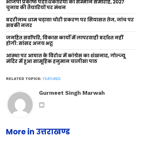
भाजपा प्रकोष्ठ पदाधिकारियों का सम्मान समारोह, 2027
चुनाव की तैयारियों पर मंथन
बदरीनाथ धाम चढ़ावा चोरी प्रकरण पर सियासत तेज, जांच पर
सबकी नजर
जनहित सर्वोपरि, विकास कार्यों में लापरवाही बर्दाश्त नहीं
होगी: सांसद अजय भट्ट
आस्था पर आघात के विरोध में कांग्रेस का शंखनाद, गोल्ज्यू
मंदिर में हुआ सामूहिक हनुमान चालीसा पाठ
RELATED TOPICS:
FEATURED
Gurmeet Singh Marwah
More in उत्तराखण्ड