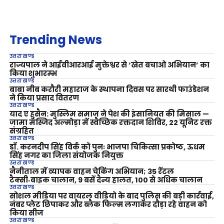
Trending News
उत्तराखण्ड
राज्यपाल ने आईवीआरआई मुक्तेश्वर से ‘खेत बचाओ अभियान’ का
किया शुभारम्भ
उत्तराखण्ड
बाबा नीब करौरी महाराज के स्थापना दिवस पर सारथी फाउंडेशन
ने किया प्रसाद वितरण
उत्तराखण्ड
याद ए हुसैन: मुस्लिम समाज ने पेश की इंसानियत की मिसाल —
जामा मस्जिद अल्मोड़ा में स्वैच्छिक रक्तदान शिविर, 22 यूनिट रक्त
संग्रहित
उत्तराखण्ड
डॉ. करनदीप सिंह विर्क को पुनः भाजपा चिकित्सा प्रकोष्ठ, ऊधम
सिंह नगर का जिला संयोजक नियुक्त
उत्तराखण्ड
नैनीताल में व्यापक वाहन चेकिंग अभियान; 35 रेंटल
टैक्सी‑बाइक चालान, 9 बसें दैन्य हालत, 100 से अधिक चालान
उत्तराखण्ड
सोशल मीडिया पर वायरल वीडियो के बाद पुलिस की बड़ी कार्रवाई,
नंबर प्लेट छिपाकर और ब्लैक फिल्म लगाकर दौड़ा रहे वाहन को
किया सीज
उत्तराखण्ड