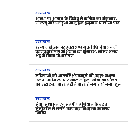
उत्तराखण्ड
आस्था पर आघात के विरोध में कांग्रेस का शंखनाद,
गोल्ज्यू मंदिर में हुआ सामूहिक हनुमान चालीसा पाठ
उत्तराखण्ड
हरेला महोत्सव पर उत्तराखण्ड मुक्त विश्वविद्यालय में
वृहद वृक्षारोपण अभियान का शुभारंभ, सांसद अजय
भट्ट ने किया पौधारोपण
उत्तराखण्ड
महिलाओं को आत्मनिर्भर बनाने की पहल: सशक्त
एकता उद्योग व्यापार मंडल महिला मोर्चा कार्यालय
का उद्घाटन, ‘बारह महीने बारह रोजगार योजना’ शुरू
उत्तराखण्ड
सेवा, सुशासन एवं समर्पण अभियान के तहत
नैनीताल में लगेंगे चरणबद्ध निःशुल्क स्वास्थ्य
शिविर