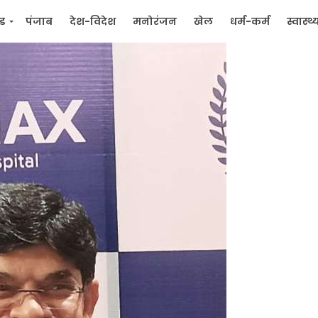
्ड
पंजाब
देश-विदेश
मनोरंजन
खेल
धर्म-कर्म
स्वास्थ्
िक
जन मुद्दे