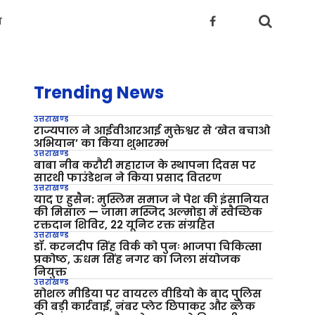
य
Trending News
उत्तराखण्ड
राज्यपाल ने आईवीआरआई मुक्तेश्वर से ‘खेत बचाओ
अभियान’ का किया शुभारम्भ
उत्तराखण्ड
बाबा नीब करौरी महाराज के स्थापना दिवस पर
सारथी फाउंडेशन ने किया प्रसाद वितरण
उत्तराखण्ड
याद ए हुसैन: मुस्लिम समाज ने पेश की इंसानियत
की मिसाल — जामा मस्जिद अल्मोड़ा में स्वैच्छिक
रक्तदान शिविर, 22 यूनिट रक्त संग्रहित
उत्तराखण्ड
डॉ. करनदीप सिंह विर्क को पुनः भाजपा चिकित्सा
प्रकोष्ठ, ऊधम सिंह नगर का जिला संयोजक
नियुक्त
उत्तराखण्ड
सोशल मीडिया पर वायरल वीडियो के बाद पुलिस
की बड़ी कार्रवाई, नंबर प्लेट छिपाकर और ब्लैक