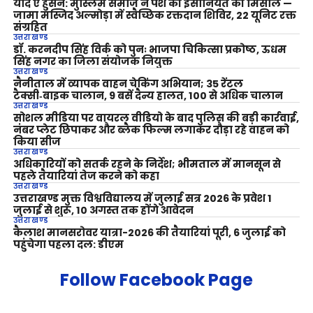
याद ए हुसैन: मुस्लिम समाज ने पेश की इंसानियत की मिसाल —
जामा मस्जिद अल्मोड़ा में स्वैच्छिक रक्तदान शिविर, 22 यूनिट रक्त
संग्रहित
उत्तराखण्ड
डॉ. करनदीप सिंह विर्क को पुनः भाजपा चिकित्सा प्रकोष्ठ, ऊधम
सिंह नगर का जिला संयोजक नियुक्त
उत्तराखण्ड
नैनीताल में व्यापक वाहन चेकिंग अभियान; 35 रेंटल
टैक्सी‑बाइक चालान, 9 बसें दैन्य हालत, 100 से अधिक चालान
उत्तराखण्ड
सोशल मीडिया पर वायरल वीडियो के बाद पुलिस की बड़ी कार्रवाई,
नंबर प्लेट छिपाकर और ब्लैक फिल्म लगाकर दौड़ा रहे वाहन को
किया सीज
उत्तराखण्ड
अधिकारियों को सतर्क रहने के निर्देश; भीमताल में मानसून से
पहले तैयारियां तेज करने को कहा
उत्तराखण्ड
उत्तराखण्ड मुक्त विश्वविद्यालय में जुलाई सत्र 2026 के प्रवेश 1
जुलाई से शुरू, 10 अगस्त तक होंगे आवेदन
उत्तराखण्ड
कैलाश मानसरोवर यात्रा-2026 की तैयारियां पूरी, 6 जुलाई को
पहुंचेगा पहला दल: डीएम
Follow Facebook Page