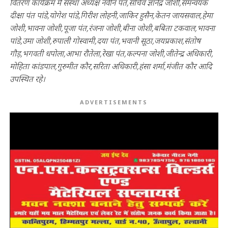
वितरण कार्यक्रम मै संस्था अध्यक्ष नवीन पंत,सचिव ज्ञानेंद्र जोशी,समन्वयक
दीक्षा पंत पांडे,योगेश पांडे,गिरीश लोहनी,जाकिर हुसैन,केतन जायसवाल,हेमा
जोशी,भावना जोशी,पूजा पंत,रंजना जोशी,बीना जोशी,बबिता टकवाल,भावना
पांडे,उमा जोशी,रुपाली गोस्वामी,दया पंत,भवानी सूठा,जयप्रकाश,संतोष
गौड़,भगवती धपोला,आभा रौतेला,रेखा पंत,कल्पना जोशी,जीतेन्द्र अधिकारी,
मोहिता कांडपाल,गुरुमीत कौर,सरिता अधिकारी,हंसा शर्मा,मंजीत कौर आदि
उपस्थित रहे।
ADVERTISEMENTS