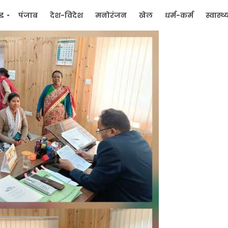
्ड
पंजाब
देश-विदेश
मनोरंजन
खेल
धर्म-कर्म
स्वास्थ्
िक
जन मुद्दे