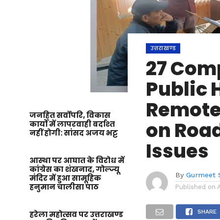
उत्तराखण्ड
27 Comp
Public 
Remote 
जनहित सर्वोपरि, विकास
on Road
कार्यों में लापरवाही बर्दाश्त
नहीं होगी: सांसद अजय भट्ट
Issues
आस्था पर आघात के विरोध में
कांग्रेस का शंखनाद, गोल्ज्यू
By
Gurmeet 
मंदिर में हुआ सामूहिक
हनुमान चालीसा पाठ
Published on
SHARE
हरेला महोत्सव पर उत्तराखण्ड