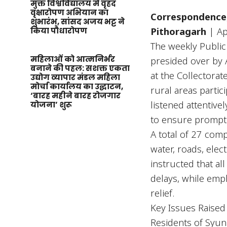
मुक्त विश्वविद्यालय में वृहद
वृक्षारोपण अभियान का
Correspondence
शुभारंभ, सांसद अजय भट्ट ने
Pithoragarh
| Ap
किया पौधारोपण
The weekly Public
महिलाओं को आत्मनिर्भर
presided over by 
बनाने की पहल: सशक्त एकता
at the Collectora
उद्योग व्यापार मंडल महिला
मोर्चा कार्यालय का उद्घाटन,
rural areas parti
‘बारह महीने बारह रोजगार
listened attentive
योजना’ शुरू
to ensure prompt 
A total of 27 com
water, roads, elec
instructed that al
delays, while emp
relief.
Key Issues Raised
Residents of Syun