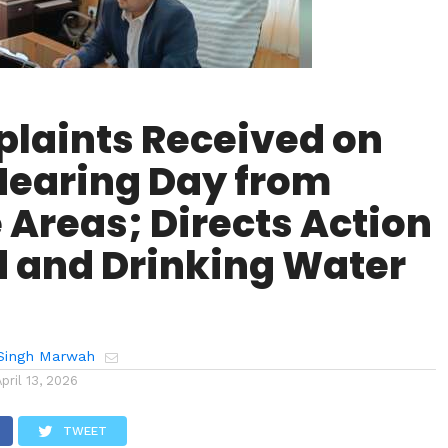
laints Received on
Hearing Day from
Areas; Directs Action
 and Drinking Water
Singh Marwah
April 13, 2026
TWEET