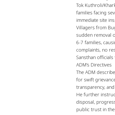
Tok Kuthroli/Khar
families facing s
immediate site in
Villagers from B
sudden removal of
6-7 families, caus
complaints, no re
Sansthan officials
ADM’s Directives
The ADM described
for swift grievance
transparency, and 
He further instruc
disposal, progres
public trust in the