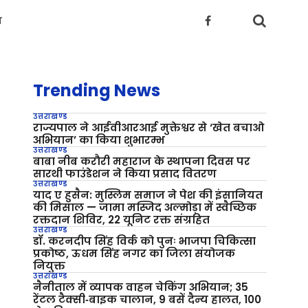
य
Trending News
उत्तराखण्ड
राज्यपाल ने आईवीआरआई मुक्तेश्वर से ‘खेत बचाओ
अभियान’ का किया शुभारम्भ
उत्तराखण्ड
बाबा नीब करौरी महाराज के स्थापना दिवस पर
सारथी फाउंडेशन ने किया प्रसाद वितरण
उत्तराखण्ड
याद ए हुसैन: मुस्लिम समाज ने पेश की इंसानियत
की मिसाल — जामा मस्जिद अल्मोड़ा में स्वैच्छिक
रक्तदान शिविर, 22 यूनिट रक्त संग्रहित
उत्तराखण्ड
डॉ. करनदीप सिंह विर्क को पुनः भाजपा चिकित्सा
प्रकोष्ठ, ऊधम सिंह नगर का जिला संयोजक
नियुक्त
उत्तराखण्ड
नैनीताल में व्यापक वाहन चेकिंग अभियान; 35
रेंटल टैक्सी‑बाइक चालान, 9 बसें दैन्य हालत, 100