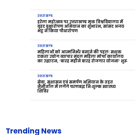
उत्तराखण्ड
हरेला महोत्सव पर उत्तराखण्ड मुक्त विश्वविद्यालय में
वृहद वृक्षारोपण अभियान का शुभारंभ, सांसद अजय
भट्ट ने किया पौधारोपण
उत्तराखण्ड
महिलाओं को आत्मनिर्भर बनाने की पहल: सशक्त
एकता उद्योग व्यापार मंडल महिला मोर्चा कार्यालय
का उद्घाटन, ‘बारह महीने बारह रोजगार योजना’ शुरू
उत्तराखण्ड
सेवा, सुशासन एवं समर्पण अभियान के तहत
नैनीताल में लगेंगे चरणबद्ध निःशुल्क स्वास्थ्य
शिविर
Trending News