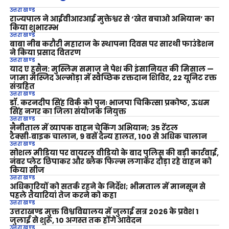
उत्तराखण्ड
राज्यपाल ने आईवीआरआई मुक्तेश्वर से ‘खेत बचाओ अभियान’ का
किया शुभारम्भ
उत्तराखण्ड
बाबा नीब करौरी महाराज के स्थापना दिवस पर सारथी फाउंडेशन
ने किया प्रसाद वितरण
उत्तराखण्ड
याद ए हुसैन: मुस्लिम समाज ने पेश की इंसानियत की मिसाल —
जामा मस्जिद अल्मोड़ा में स्वैच्छिक रक्तदान शिविर, 22 यूनिट रक्त
संग्रहित
उत्तराखण्ड
डॉ. करनदीप सिंह विर्क को पुनः भाजपा चिकित्सा प्रकोष्ठ, ऊधम
सिंह नगर का जिला संयोजक नियुक्त
उत्तराखण्ड
नैनीताल में व्यापक वाहन चेकिंग अभियान; 35 रेंटल
टैक्सी‑बाइक चालान, 9 बसें दैन्य हालत, 100 से अधिक चालान
उत्तराखण्ड
सोशल मीडिया पर वायरल वीडियो के बाद पुलिस की बड़ी कार्रवाई,
नंबर प्लेट छिपाकर और ब्लैक फिल्म लगाकर दौड़ा रहे वाहन को
किया सीज
उत्तराखण्ड
अधिकारियों को सतर्क रहने के निर्देश; भीमताल में मानसून से
पहले तैयारियां तेज करने को कहा
उत्तराखण्ड
उत्तराखण्ड मुक्त विश्वविद्यालय में जुलाई सत्र 2026 के प्रवेश 1
जुलाई से शुरू, 10 अगस्त तक होंगे आवेदन
उत्तराखण्ड