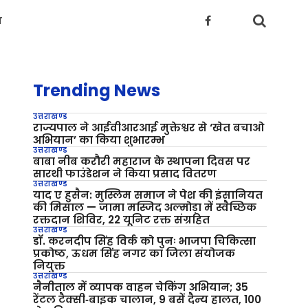
य
Trending News
उत्तराखण्ड
राज्यपाल ने आईवीआरआई मुक्तेश्वर से ‘खेत बचाओ
अभियान’ का किया शुभारम्भ
उत्तराखण्ड
बाबा नीब करौरी महाराज के स्थापना दिवस पर
सारथी फाउंडेशन ने किया प्रसाद वितरण
उत्तराखण्ड
याद ए हुसैन: मुस्लिम समाज ने पेश की इंसानियत
की मिसाल — जामा मस्जिद अल्मोड़ा में स्वैच्छिक
रक्तदान शिविर, 22 यूनिट रक्त संग्रहित
उत्तराखण्ड
डॉ. करनदीप सिंह विर्क को पुनः भाजपा चिकित्सा
प्रकोष्ठ, ऊधम सिंह नगर का जिला संयोजक
नियुक्त
उत्तराखण्ड
नैनीताल में व्यापक वाहन चेकिंग अभियान; 35
रेंटल टैक्सी‑बाइक चालान, 9 बसें दैन्य हालत, 100