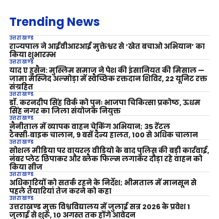
Trending News
उत्तराखण्ड
राज्यपाल ने आईवीआरआई मुक्तेश्वर से ‘खेत बचाओ अभियान’ का
किया शुभारम्भ
उत्तराखण्ड
याद ए हुसैन: मुस्लिम समाज ने पेश की इंसानियत की मिसाल —
जामा मस्जिद अल्मोड़ा में स्वैच्छिक रक्तदान शिविर, 22 यूनिट रक्त
संग्रहित
उत्तराखण्ड
डॉ. करनदीप सिंह विर्क को पुनः भाजपा चिकित्सा प्रकोष्ठ, ऊधम
सिंह नगर का जिला संयोजक नियुक्त
उत्तराखण्ड
नैनीताल में व्यापक वाहन चेकिंग अभियान; 35 रेंटल
टैक्सी‑बाइक चालान, 9 बसें दैन्य हालत, 100 से अधिक चालान
उत्तराखण्ड
सोशल मीडिया पर वायरल वीडियो के बाद पुलिस की बड़ी कार्रवाई,
नंबर प्लेट छिपाकर और ब्लैक फिल्म लगाकर दौड़ा रहे वाहन को
किया सीज
उत्तराखण्ड
अधिकारियों को सतर्क रहने के निर्देश; भीमताल में मानसून से
पहले तैयारियां तेज करने को कहा
उत्तराखण्ड
उत्तराखण्ड मुक्त विश्वविद्यालय में जुलाई सत्र 2026 के प्रवेश 1
जुलाई से शुरू, 10 अगस्त तक होंगे आवेदन