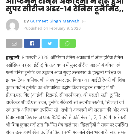
ऑप्टिमम टेनिस अकादमी में शुरू हुआ
सुपर सीरीज अंडर-14 टेनिस टूर्नामेंट,,
By
Gurmeet Singh Marwah
Published on
February 9, 2026
हल्द्वानी
, 8 फरवरी 2026: ऑप्टिमम टेनिस अकादमी में ऑल इंडिया टेनिस
एसोसिएशन (एआईटीए) के तत्वावधान में सुपर सीरीज अंडर-14 बॉयज एवं
गर्ल्स टेनिस टूर्नामेंट का उद्घाटन आज सुबह उत्तराखंड के हल्द्वानी परिक्षेत्र के
इनकम टैक्स कमिश्नर श्री संजय कुमार द्वारा किया गया। आईटी रेफरी श्री शिवा
कुमार मर्दा ने टूर्नामेंट का औपचारिक उद्घोष किया।उद्घाटन समारोह में श्री
डी.एन.एस. बिष्ट (आईजी, रिटायर्ड, सीआरपीएफ), श्री एस.डी. सती, टूर्नामेंट
डायरेक्टर श्री डी.एस. रावत, टूर्नामेंट सेक्रेटरी श्री अवनीश रस्तोगी, खिलाड़ी वर्ग
एवं उनके अभिभावक उपस्थित रहे। सभी ने अकादमी की सराहना की और अपने
विचार साझा किए।आज प्रातः 8:30 बजे से कोर्ट नंबर 1, 2, 3 एवं 4 पर रेफरी
श्री शिवा कुमार मर्दा द्वारा निर्धारित मैच खेले गए। खिलाड़ियों ने समय पर उपस्थित
होकर उत्साहपूर्ण खेल प्रदर्शित किया। सभी मुकाबले खेल भावना के साथ सम्पन्न