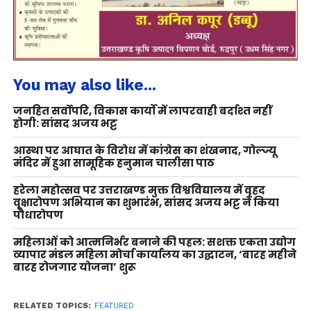
You may also like...
जनहित सर्वोपरि, विकास कार्यों में लापरवाही बर्दाश्त नहीं
होगी: सांसद अजय भट्ट
आस्था पर आघात के विरोध में कांग्रेस का शंखनाद, गोल्ज्यू
मंदिर में हुआ सामूहिक हनुमान चालीसा पाठ
हरेला महोत्सव पर उत्तराखण्ड मुक्त विश्वविद्यालय में वृहद
वृक्षारोपण अभियान का शुभारंभ, सांसद अजय भट्ट ने किया
पौधारोपण
महिलाओं को आत्मनिर्भर बनाने की पहल: सशक्त एकता उद्योग
व्यापार मंडल महिला मोर्चा कार्यालय का उद्घाटन, ‘बारह महीने
बारह रोजगार योजना’ शुरू
RELATED TOPICS:
FEATURED