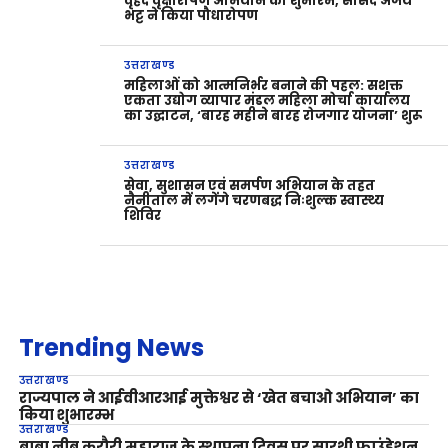
वृहद वृक्षारोपण अभियान का शुभारंभ, सांसद अजय
भट्ट ने किया पौधारोपण
उत्तराखण्ड
महिलाओं को आत्मनिर्भर बनाने की पहल: सशक्त
एकता उद्योग व्यापार मंडल महिला मोर्चा कार्यालय
का उद्घाटन, ‘बारह महीने बारह रोजगार योजना’ शुरू
उत्तराखण्ड
सेवा, सुशासन एवं समर्पण अभियान के तहत
नैनीताल में लगेंगे चरणबद्ध निःशुल्क स्वास्थ्य
शिविर
Trending News
उत्तराखण्ड
राज्यपाल ने आईवीआरआई मुक्तेश्वर से ‘खेत बचाओ अभियान’ का
किया शुभारम्भ
उत्तराखण्ड
बाबा नीब करौरी महाराज के स्थापना दिवस पर सारथी फाउंडेशन